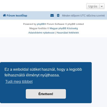
Ugrás
Fórum kezdőlap
Minden időpont
UTC
időzóna szerinti
Powered by
phpBB
® Forum Software © phpBB Limited
Magyar fordítás ©
Magyar phpBB Közösség
Adatvédelmi nyilatkozat
|
Használati feltételek
Ez a weboldal sütiket használ, hogy a legjobb
felhasználói élményt nyújthassa.
Tudj meg többet
Értettem!