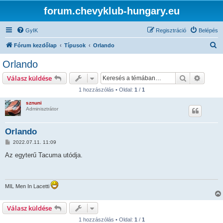
forum.chevyklub-hungary.eu
GyIK
Regisztráció
Belépés
K
Fórum kezdőlap
Típusok
Orlando
e
Orlando
r
Keresés
Részlet
Válasz küldése
e
1 hozzászólás • Oldal:
1
/
1
s
sznuni
é
Adminisztrátor
s
Orlando
H
2022.07.11. 11:09
o
z
Az egyterű Tacuma utódja.
z
á
s
z
ó
MIL Men In Lacetti
l
á
s
Válasz küldése
1 hozzászólás • Oldal:
1
/
1