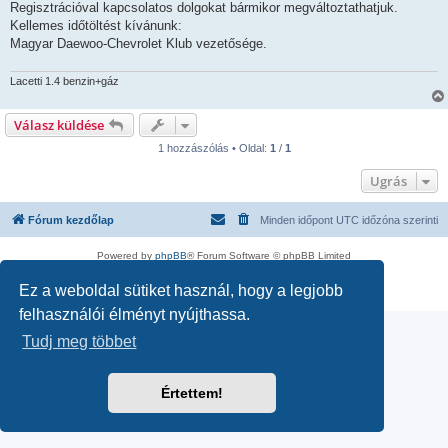
Regisztrációval kapcsolatos dolgokat bármikor megváltoztathatjuk.
Kellemes időtöltést kívánunk:
Magyar Daewoo-Chevrolet Klub vezetősége.
Lacetti 1.4 benzin+gáz
Válasz küldése
1 hozzászólás • Oldal:
1
/
1
Ugrás
Fórum kezdőlap
Minden időpont
UTC
időzóna szerinti
Powered by
phpBB
® Forum Software © phpBB Limited
Magyar fordítás ©
Magyar phpBB Közösség
Ez a weboldal sütiket használ, hogy a legjobb
Adatvédelmi nyilatkozat
|
Használati feltételek
felhasználói élményt nyújthassa.
Tudj meg többet
Értettem!