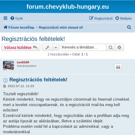
forum.chevyklub-hungary.eu
GyIK
Regisztráció
Belépés
K
Fórum kezdőlap
Regisztráció elött olvasd el!
e
Regisztrációs feltételek!
r
Keresés
Részlet
Válasz küldése
e
1 hozzászólás • Oldal:
1
/
1
s
zsolt160
é
Adminisztrátor
s
Regisztrációs feltételek!
H
2022.07.12. 11:33
o
z
Tisztelt regisztrálók!
z
Kérünk mindenkit, hogy ne regisztráljon citrommail és freemail címekkel,
á
s
mert a levelek visszapattannak, és a regisztrációt mail-ba meg kell
z
erősíten!
ó
l
Ezenkívül kérünk mindenkit, hogy regisztrálás után a profilban adja meg
á
az autója típusát az aláírásában, illetve a születési idejét.
s
Probléma esetén vedd fel a kapcsolatot az adminokkal, vagy a
moderátorokkal.