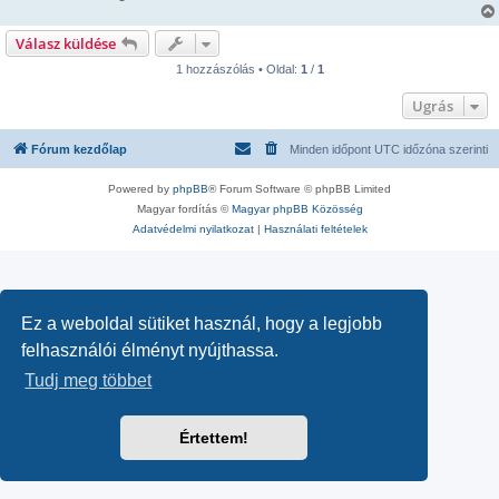
Válasz küldése
1 hozzászólás • Oldal:
1
/
1
Ugrás
Fórum kezdőlap
Minden időpont
UTC
időzóna szerinti
Powered by
phpBB
® Forum Software © phpBB Limited
Magyar fordítás ©
Magyar phpBB Közösség
Adatvédelmi nyilatkozat
|
Használati feltételek
Ez a weboldal sütiket használ, hogy a legjobb
felhasználói élményt nyújthassa.
Tudj meg többet
Értettem!