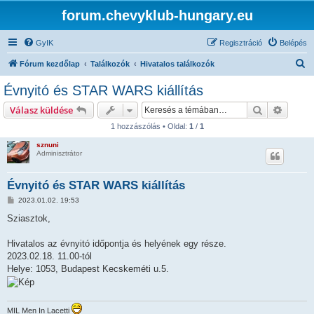
forum.chevyklub-hungary.eu
GyIK
Regisztráció
Belépés
K
Fórum kezdőlap
Találkozók
Hivatalos találkozók
e
Évnyitó és STAR WARS kiállítás
r
Keresés
Részlet
Válasz küldése
e
1 hozzászólás • Oldal:
1
/
1
s
sznuni
é
Adminisztrátor
s
Évnyitó és STAR WARS kiállítás
H
2023.01.02. 19:53
o
z
Sziasztok,
z
á
s
Hivatalos az évnyitó időpontja és helyének egy része.
z
2023.02.18. 11.00-tól
ó
l
Helye: 1053, Budapest Kecskeméti u.5.
á
s
MIL Men In Lacetti