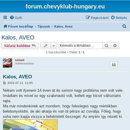
forum.chevyklub-hungary.eu
GyIK
Regisztráció
Belépés
K
Fórum kezdőlap
Típusok
Kalos, Aveo
e
Kalos, AVEO
r
Keresés
Részlet
Válasz küldése
e
1 hozzászólás • Oldal:
1
/
1
s
sznuni
é
Adminisztrátor
s
Kalos, AVEO
H
2022.07.11. 11:05
o
z
Nekem volt ilyenem 14 éven át és semmi nagy probléma nem volt vele.
z
Imádtam és mivel ez egy szalonautó volt, kellett egy kicsit változtatni
á
s
rajta.
z
Ma már mindenkinek azt mondom, hogy felesleges nagy mértékben
ó
l
belebonyolódni, de aki akarja és van rá pénze az csinálja. Főleg, hogy
á
soha nem kapja vissza a befektetett összeget. Az enyém így nézett ki.
s