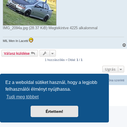
IMG_2094a.jpg (28.37 KiB) Megtekintve 4225 alkalommal
MIL Men In Lacetti
Válasz küldése
1 hozzászólás • Oldal:
1
/
1
Ugrás
Fórum kezdőlap
Minden időpont
UTC
időzóna szerinti
Ez a weboldal sütiket használ, hogy a legjobb
felhasználói élményt nyújthassa.
Powered by
phpBB
® Forum Software © phpBB Limited
Magyar fordítás ©
Magyar phpBB Közösség
Tudj meg többet
Adatvédelmi nyilatkozat
|
Használati feltételek
Értettem!