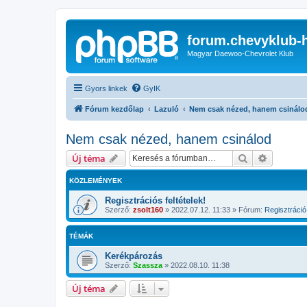
forum.chevyklub-
Magyar Daewoo-Chevrolet Klub
Gyors linkek
GyIK
Fórum kezdőlap
Lazuló
Nem csak nézed, hanem csinálo
Nem csak nézed, hanem csinálod
Keresés
Részletes
Új téma
KÖZLEMÉNYEK
Regisztrációs feltételek!
Szerző:
zsolt160
»
2022.07.12. 11:33
» Fórum:
Regisztráció 
TÉMÁK
Kerékpározás
Szerző:
Szassza
»
2022.08.10. 11:38
Új téma