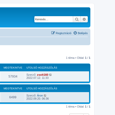
Keresés
Részletes keresés
Regisztráció
Belépés
1 téma • Oldal:
1
/
1
MEGTEKINTVE
UTOLSÓ HOZZÁSZÓLÁS
Szerző:
zsolt160
57934
2022.07.12. 11:33
MEGTEKINTVE
UTOLSÓ HOZZÁSZÓLÁS
Szerző:
Áron
6499
2022.09.20. 06:36
1 téma • Oldal:
1
/
1