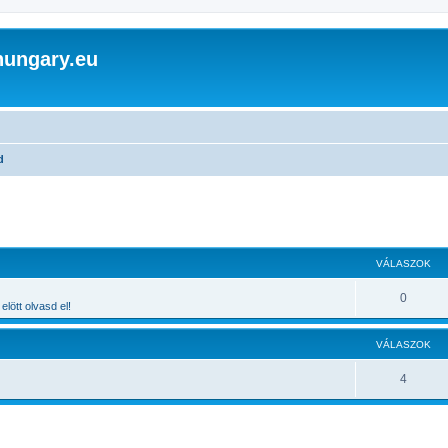
hungary.eu
d
 keresés
VÁLASZOK
0
elött olvasd el!
VÁLASZOK
4