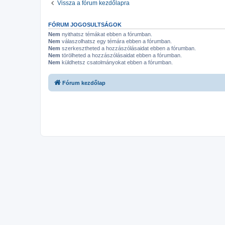
Vissza a fórum kezdőlapra
FÓRUM JOGOSULTSÁGOK
Nem
nyithatsz témákat ebben a fórumban.
Nem
válaszolhatsz egy témára ebben a fórumban.
Nem
szerkesztheted a hozzászólásaidat ebben a fórumban.
Nem
törölheted a hozzászólásaidat ebben a fórumban.
Nem
küldhetsz csatolmányokat ebben a fórumban.
Fórum kezdőlap