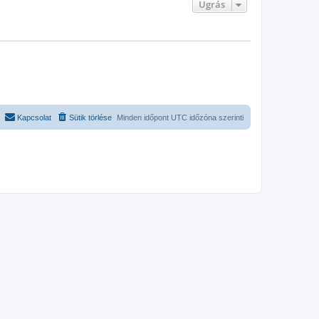
Ugrás
Kapcsolat
Sütik törlése
Minden időpont
UTC
időzóna szerinti