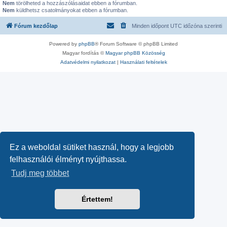
Nem
törölheted a hozzászólásaidat ebben a fórumban.
Nem
küldhetsz csatolmányokat ebben a fórumban.
Fórum kezdőlap
Minden időpont
UTC
időzóna szerinti
Powered by
phpBB
® Forum Software © phpBB Limited
Magyar fordítás ©
Magyar phpBB Közösség
Adatvédelmi nyilatkozat
|
Használati feltételek
Ez a weboldal sütiket használ, hogy a legjobb
felhasználói élményt nyújthassa.
Tudj meg többet
Értettem!