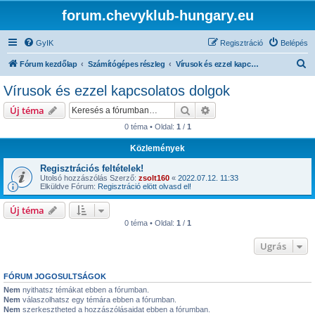
forum.chevyklub-hungary.eu
GyIK
Regisztráció
Belépés
K
Fórum kezdőlap
Számítógépes részleg
Vírusok és ezzel kapcsolatos dolgok
e
Vírusok és ezzel kapcsolatos dolgok
r
Keresés
Részletes keresés
Új téma
e
0 téma • Oldal:
1
/
1
s
Közlemények
é
s
Regisztrációs feltételek!
Utolsó hozzászólás Szerző:
zsolt160
«
2022.07.12. 11:33
Elküldve Fórum:
Regisztráció elött olvasd el!
Új téma
0 téma • Oldal:
1
/
1
Ugrás
FÓRUM JOGOSULTSÁGOK
Nem
nyithatsz témákat ebben a fórumban.
Nem
válaszolhatsz egy témára ebben a fórumban.
Nem
szerkesztheted a hozzászólásaidat ebben a fórumban.