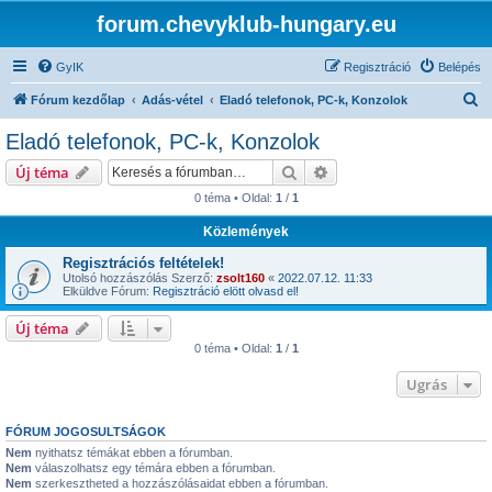
forum.chevyklub-hungary.eu
GyIK
Regisztráció
Belépés
K
Fórum kezdőlap
Adás-vétel
Eladó telefonok, PC-k, Konzolok
e
Eladó telefonok, PC-k, Konzolok
r
Keresés
Részletes keresés
Új téma
e
0 téma • Oldal:
1
/
1
s
Közlemények
é
s
Regisztrációs feltételek!
Utolsó hozzászólás Szerző:
zsolt160
«
2022.07.12. 11:33
Elküldve Fórum:
Regisztráció elött olvasd el!
Új téma
0 téma • Oldal:
1
/
1
Ugrás
FÓRUM JOGOSULTSÁGOK
Nem
nyithatsz témákat ebben a fórumban.
Nem
válaszolhatsz egy témára ebben a fórumban.
Nem
szerkesztheted a hozzászólásaidat ebben a fórumban.