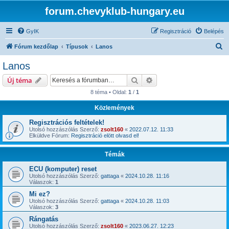
forum.chevyklub-hungary.eu
GyIK
Regisztráció
Belépés
K
Fórum kezdőlap
Típusok
Lanos
e
Lanos
r
Keresés
Részletes keresés
Új téma
e
8 téma • Oldal:
1
/
1
s
Közlemények
é
s
Regisztrációs feltételek!
Utolsó hozzászólás Szerző:
zsolt160
«
2022.07.12. 11:33
Elküldve Fórum:
Regisztráció elött olvasd el!
Témák
ECU (komputer) reset
Utolsó hozzászólás Szerző:
gattaga
«
2024.10.28. 11:16
Válaszok:
1
Mi ez?
Utolsó hozzászólás Szerző:
gattaga
«
2024.10.28. 11:03
Válaszok:
3
Rángatás
Utolsó hozzászólás Szerző:
zsolt160
«
2023.06.27. 12:23