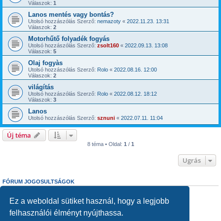
Válaszok:
1
Lanos mentés vagy bontás?
Utolsó hozzászólás Szerző:
nemazoty
«
2022.11.23. 13:31
Válaszok:
2
Motorhűtő folyadék fogyás
Utolsó hozzászólás Szerző:
zsolt160
«
2022.09.13. 13:08
Válaszok:
5
Olaj fogyàs
Utolsó hozzászólás Szerző:
Rolo
«
2022.08.16. 12:00
Válaszok:
2
világítás
Utolsó hozzászólás Szerző:
Rolo
«
2022.08.12. 18:12
Válaszok:
3
Lanos
Utolsó hozzászólás Szerző:
sznuni
«
2022.07.11. 11:04
Új téma
8 téma • Oldal:
1
/
1
Ugrás
FÓRUM JOGOSULTSÁGOK
Nem
nyithatsz témákat ebben a fórumban.
Nem
válaszolhatsz egy témára ebben a fórumban.
Ez a weboldal sütiket használ, hogy a legjobb
Nem
szerkesztheted a hozzászólásaidat ebben a fórumban.
felhasználói élményt nyújthassa.
Nem
törölheted a hozzászólásaidat ebben a fórumban.
Nem
küldhetsz csatolmányokat ebben a fórumban.