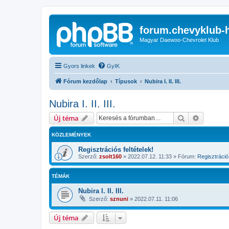
forum.chevyklub-
Magyar Daewoo-Chevrolet Klub
Gyors linkek
GyIK
Fórum kezdőlap
Típusok
Nubira I. II. III.
Nubira I. II. III.
Keresés
Részletes
Új téma
KÖZLEMÉNYEK
Regisztrációs feltételek!
Szerző:
zsolt160
»
2022.07.12. 11:33
» Fórum:
Regisztráció 
TÉMÁK
Nubira I. II. III.
Szerző:
sznuni
»
2022.07.11. 11:06
Új téma