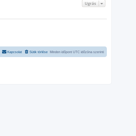
Ugrás
Kapcsolat
Sütik törlése
Minden időpont
UTC
időzóna szerinti