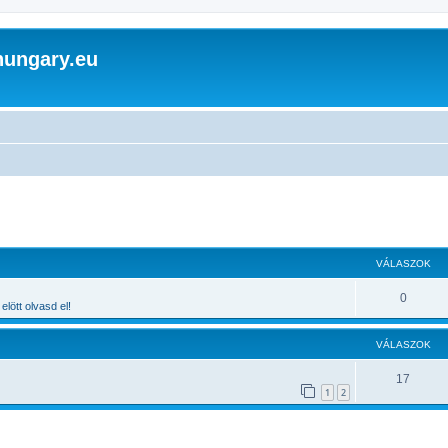
hungary.eu
 keresés
VÁLASZOK
0
elött olvasd el!
VÁLASZOK
17
1
2