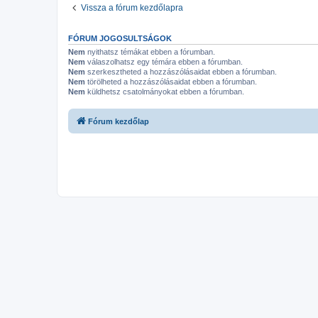
Vissza a fórum kezdőlapra
FÓRUM JOGOSULTSÁGOK
Nem
nyithatsz témákat ebben a fórumban.
Nem
válaszolhatsz egy témára ebben a fórumban.
Nem
szerkesztheted a hozzászólásaidat ebben a fórumban.
Nem
törölheted a hozzászólásaidat ebben a fórumban.
Nem
küldhetsz csatolmányokat ebben a fórumban.
Fórum kezdőlap