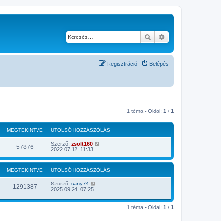
Keresés
Részletes keresés
Regisztráció
Belépés
1 téma • Oldal:
1
/
1
MEGTEKINTVE
UTOLSÓ HOZZÁSZÓLÁS
Szerző:
zsolt160
57876
2022.07.12. 11:33
MEGTEKINTVE
UTOLSÓ HOZZÁSZÓLÁS
Szerző:
sany74
1291387
2025.09.24. 07:25
1 téma • Oldal:
1
/
1