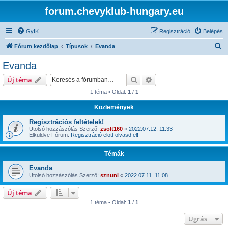
forum.chevyklub-hungary.eu
GyIK
Regisztráció
Belépés
K
Fórum kezdőlap
Típusok
Evanda
e
Evanda
r
Keresés
Részletes keresés
Új téma
e
1 téma • Oldal:
1
/
1
s
Közlemények
é
s
Regisztrációs feltételek!
Utolsó hozzászólás Szerző:
zsolt160
«
2022.07.12. 11:33
Elküldve Fórum:
Regisztráció elött olvasd el!
Témák
Evanda
Utolsó hozzászólás Szerző:
sznuni
«
2022.07.11. 11:08
Új téma
1 téma • Oldal:
1
/
1
Ugrás