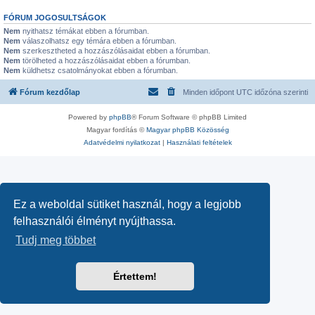
FÓRUM JOGOSULTSÁGOK
Nem
nyithatsz témákat ebben a fórumban.
Nem
válaszolhatsz egy témára ebben a fórumban.
Nem
szerkesztheted a hozzászólásaidat ebben a fórumban.
Nem
törölheted a hozzászólásaidat ebben a fórumban.
Nem
küldhetsz csatolmányokat ebben a fórumban.
Fórum kezdőlap
Minden időpont
UTC
időzóna szerinti
Powered by
phpBB
® Forum Software © phpBB Limited
Magyar fordítás ©
Magyar phpBB Közösség
Adatvédelmi nyilatkozat
|
Használati feltételek
Ez a weboldal sütiket használ, hogy a legjobb
felhasználói élményt nyújthassa.
Tudj meg többet
Értettem!