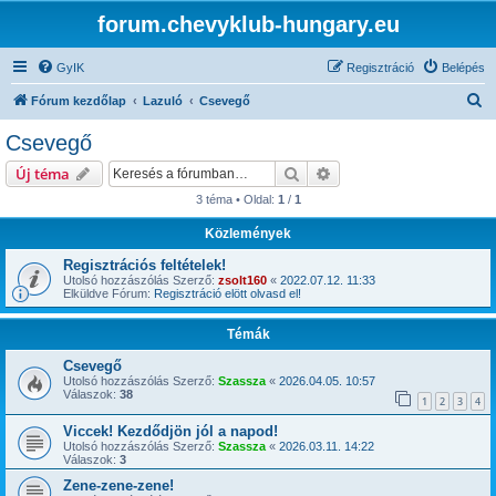
forum.chevyklub-hungary.eu
GyIK
Regisztráció
Belépés
K
Fórum kezdőlap
Lazuló
Csevegő
e
Csevegő
r
Keresés
Részletes keresés
Új téma
e
3 téma • Oldal:
1
/
1
s
Közlemények
é
s
Regisztrációs feltételek!
Utolsó hozzászólás Szerző:
zsolt160
«
2022.07.12. 11:33
Elküldve Fórum:
Regisztráció elött olvasd el!
Témák
Csevegő
Utolsó hozzászólás Szerző:
Szassza
«
2026.04.05. 10:57
Válaszok:
38
1
2
3
4
Viccek! Kezdődjön jól a napod!
Utolsó hozzászólás Szerző:
Szassza
«
2026.03.11. 14:22
Válaszok:
3
Zene-zene-zene!