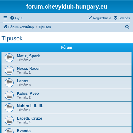
forum.chevyklub-hungary.eu
GyIK
Regisztráció
Belépés
K
Fórum kezdőlap
Típusok
e
Típusok
r
Fórum
e
s
Matiz, Spark
Témák:
2
é
Nexia, Racer
s
Témák:
1
Lanos
Témák:
8
Kalos, Aveo
Témák:
2
Nubira I. II. III.
Témák:
1
Lacetti, Cruze
Témák:
4
Evanda