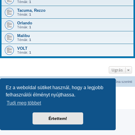
Témák:
1
Tacuma, Rezzo
Témák:
1
Orlando
Témák:
1
Malibu
Témák:
1
VOLT
Témák:
1
Ugrás
Fórum kezdőlap
Minden időpont
UTC
időzóna szerinti
Ez a weboldal sütiket használ, hogy a legjobb
Powered by
phpBB
® Forum Software © phpBB Limited
felhasználói élményt nyújthassa.
Magyar fordítás ©
Magyar phpBB Közösség
Tudj meg többet
Adatvédelmi nyilatkozat
|
Használati feltételek
Értettem!