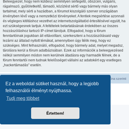
Beleegyezel, hogy nem küldesz semmilyen sértegető, obszcén, vulgáris,
rágalmazó, gyűlöletkeltő, támadó, közízlést sértő vagy bármely más olyan
tartalmat, mely sérti a hazádban, a fórumot kiszolgáló szerver országában
érvényben lévő vagy a nemzetközi törvényeket. A fentiek megsértése azonnali
és végleges kitiltáshoz vezethet az internetszolgáltatód értesítésével együtt, ha
ezt szükségesnek tartjuk. A feltételek betartatásának érdekében az összes
hozzászóláshoz tartozó IP-címet tároljuk. Elfogadod, hogy a fórum
fenntartóinak jogukban áll eltávolítani, szerkeszteni a hozzászólásaid vagy
lezárni az általad nyitott témákat, amennyiben úgy ítélik meg, hogy ez
szükséges. Mint felhasználó, elfogadod, hogy bármely adat, melyet megadsz,
tárolásra kerül a fórum adatbázisában. Ezek az információk a beleegyezésed
nélkül semmilyen módon nem kerülnek átadásra egy harmadik félnek, de a
fórum fenntartói nem tudnak felelősséget vállalni az adatokért egy esetleges
„hackertámadás” esetén.
Fórum kezdőlap
Minden időpont
UTC
időzóna szerinti
Ez a weboldal sütiket használ, hogy a legjobb
Powered by
phpBB
® Forum Software © phpBB Limited
felhasználói élményt nyújthassa.
Magyar fordítás ©
Magyar phpBB Közösség
Tudj meg többet
Adatvédelmi nyilatkozat
|
Használati feltételek
Értettem!