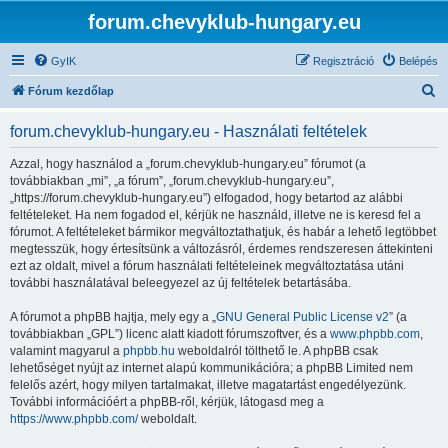
forum.chevyklub-hungary.eu
GyIK
Regisztráció
Belépés
K
Fórum kezdőlap
e
forum.chevyklub-hungary.eu - Használati feltételek
r
e
Azzal, hogy használod a „forum.chevyklub-hungary.eu” fórumot (a
továbbiakban „mi”, „a fórum”, „forum.chevyklub-hungary.eu”,
s
„https://forum.chevyklub-hungary.eu”) elfogadod, hogy betartod az alábbi
é
feltételeket. Ha nem fogadod el, kérjük ne használd, illetve ne is keresd fel a
fórumot. A feltételeket bármikor megváltoztathatjuk, és habár a lehető legtöbbet
s
megtesszük, hogy értesítsünk a változásról, érdemes rendszeresen áttekinteni
ezt az oldalt, mivel a fórum használati feltételeinek megváltoztatása utáni
további használatával beleegyezel az új feltételek betartásába.
A fórumot a phpBB hajtja, mely egy a „
GNU General Public License v2
” (a
továbbiakban „GPL”) licenc alatt kiadott fórumszoftver, és a
www.phpbb.com
,
valamint magyarul a
phpbb.hu
weboldalról tölthető le. A phpBB csak
lehetőséget nyújt az internet alapú kommunikációra; a phpBB Limited nem
felelős azért, hogy milyen tartalmakat, illetve magatartást engedélyezünk.
További információért a phpBB-ről, kérjük, látogasd meg a
https://www.phpbb.com/
weboldalt.