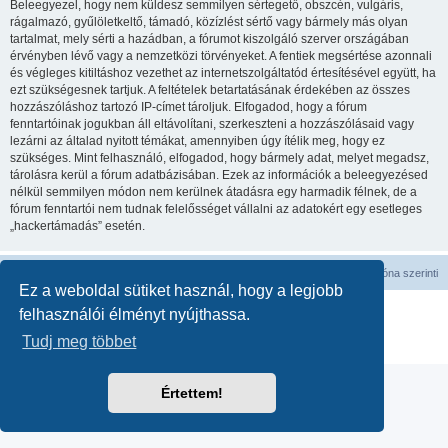
Beleegyezel, hogy nem küldesz semmilyen sértegető, obszcén, vulgáris,
rágalmazó, gyűlöletkeltő, támadó, közízlést sértő vagy bármely más olyan
tartalmat, mely sérti a hazádban, a fórumot kiszolgáló szerver országában
érvényben lévő vagy a nemzetközi törvényeket. A fentiek megsértése azonnali
és végleges kitiltáshoz vezethet az internetszolgáltatód értesítésével együtt, ha
ezt szükségesnek tartjuk. A feltételek betartatásának érdekében az összes
hozzászóláshoz tartozó IP-címet tároljuk. Elfogadod, hogy a fórum
fenntartóinak jogukban áll eltávolítani, szerkeszteni a hozzászólásaid vagy
lezárni az általad nyitott témákat, amennyiben úgy ítélik meg, hogy ez
szükséges. Mint felhasználó, elfogadod, hogy bármely adat, melyet megadsz,
tárolásra kerül a fórum adatbázisában. Ezek az információk a beleegyezésed
nélkül semmilyen módon nem kerülnek átadásra egy harmadik félnek, de a
fórum fenntartói nem tudnak felelősséget vállalni az adatokért egy esetleges
„hackertámadás” esetén.
Fórum kezdőlap
Minden időpont
UTC
időzóna szerinti
Ez a weboldal sütiket használ, hogy a legjobb
Powered by
phpBB
® Forum Software © phpBB Limited
felhasználói élményt nyújthassa.
Magyar fordítás ©
Magyar phpBB Közösség
Tudj meg többet
Adatvédelmi nyilatkozat
|
Használati feltételek
Értettem!