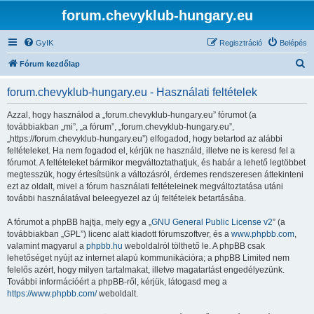
forum.chevyklub-hungary.eu
GyIK
Regisztráció
Belépés
K
Fórum kezdőlap
e
forum.chevyklub-hungary.eu - Használati feltételek
r
e
Azzal, hogy használod a „forum.chevyklub-hungary.eu” fórumot (a
továbbiakban „mi”, „a fórum”, „forum.chevyklub-hungary.eu”,
s
„https://forum.chevyklub-hungary.eu”) elfogadod, hogy betartod az alábbi
é
feltételeket. Ha nem fogadod el, kérjük ne használd, illetve ne is keresd fel a
fórumot. A feltételeket bármikor megváltoztathatjuk, és habár a lehető legtöbbet
s
megtesszük, hogy értesítsünk a változásról, érdemes rendszeresen áttekinteni
ezt az oldalt, mivel a fórum használati feltételeinek megváltoztatása utáni
további használatával beleegyezel az új feltételek betartásába.
A fórumot a phpBB hajtja, mely egy a „
GNU General Public License v2
” (a
továbbiakban „GPL”) licenc alatt kiadott fórumszoftver, és a
www.phpbb.com
,
valamint magyarul a
phpbb.hu
weboldalról tölthető le. A phpBB csak
lehetőséget nyújt az internet alapú kommunikációra; a phpBB Limited nem
felelős azért, hogy milyen tartalmakat, illetve magatartást engedélyezünk.
További információért a phpBB-ről, kérjük, látogasd meg a
https://www.phpbb.com/
weboldalt.