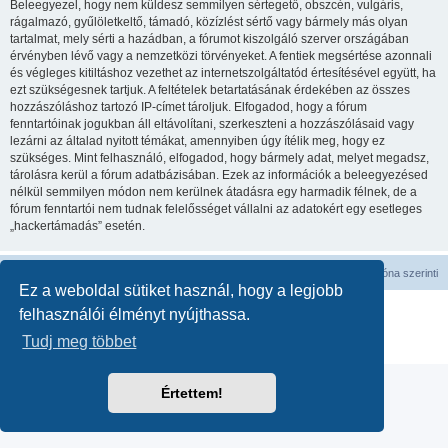
Beleegyezel, hogy nem küldesz semmilyen sértegető, obszcén, vulgáris,
rágalmazó, gyűlöletkeltő, támadó, közízlést sértő vagy bármely más olyan
tartalmat, mely sérti a hazádban, a fórumot kiszolgáló szerver országában
érvényben lévő vagy a nemzetközi törvényeket. A fentiek megsértése azonnali
és végleges kitiltáshoz vezethet az internetszolgáltatód értesítésével együtt, ha
ezt szükségesnek tartjuk. A feltételek betartatásának érdekében az összes
hozzászóláshoz tartozó IP-címet tároljuk. Elfogadod, hogy a fórum
fenntartóinak jogukban áll eltávolítani, szerkeszteni a hozzászólásaid vagy
lezárni az általad nyitott témákat, amennyiben úgy ítélik meg, hogy ez
szükséges. Mint felhasználó, elfogadod, hogy bármely adat, melyet megadsz,
tárolásra kerül a fórum adatbázisában. Ezek az információk a beleegyezésed
nélkül semmilyen módon nem kerülnek átadásra egy harmadik félnek, de a
fórum fenntartói nem tudnak felelősséget vállalni az adatokért egy esetleges
„hackertámadás” esetén.
Fórum kezdőlap
Minden időpont
UTC
időzóna szerinti
Ez a weboldal sütiket használ, hogy a legjobb
Powered by
phpBB
® Forum Software © phpBB Limited
felhasználói élményt nyújthassa.
Magyar fordítás ©
Magyar phpBB Közösség
Tudj meg többet
Adatvédelmi nyilatkozat
|
Használati feltételek
Értettem!