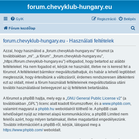
forum.chevyklub-hungary.eu
GyIK
Regisztráció
Belépés
K
Fórum kezdőlap
e
forum.chevyklub-hungary.eu - Használati feltételek
r
e
Azzal, hogy használod a „forum.chevyklub-hungary.eu” fórumot (a
továbbiakban „mi”, „a fórum”, „forum.chevyklub-hungary.eu”,
s
„https://forum.chevyklub-hungary.eu”) elfogadod, hogy betartod az alábbi
é
feltételeket. Ha nem fogadod el, kérjük ne használd, illetve ne is keresd fel a
fórumot. A feltételeket bármikor megváltoztathatjuk, és habár a lehető legtöbbet
s
megtesszük, hogy értesítsünk a változásról, érdemes rendszeresen áttekinteni
ezt az oldalt, mivel a fórum használati feltételeinek megváltoztatása utáni
további használatával beleegyezel az új feltételek betartásába.
A fórumot a phpBB hajtja, mely egy a „
GNU General Public License v2
” (a
továbbiakban „GPL”) licenc alatt kiadott fórumszoftver, és a
www.phpbb.com
,
valamint magyarul a
phpbb.hu
weboldalról tölthető le. A phpBB csak
lehetőséget nyújt az internet alapú kommunikációra; a phpBB Limited nem
felelős azért, hogy milyen tartalmakat, illetve magatartást engedélyezünk.
További információért a phpBB-ről, kérjük, látogasd meg a
https://www.phpbb.com/
weboldalt.