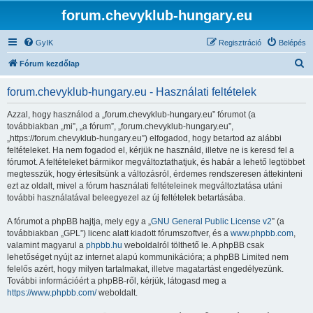
forum.chevyklub-hungary.eu
GyIK
Regisztráció
Belépés
K
Fórum kezdőlap
e
forum.chevyklub-hungary.eu - Használati feltételek
r
e
Azzal, hogy használod a „forum.chevyklub-hungary.eu” fórumot (a
továbbiakban „mi”, „a fórum”, „forum.chevyklub-hungary.eu”,
s
„https://forum.chevyklub-hungary.eu”) elfogadod, hogy betartod az alábbi
é
feltételeket. Ha nem fogadod el, kérjük ne használd, illetve ne is keresd fel a
fórumot. A feltételeket bármikor megváltoztathatjuk, és habár a lehető legtöbbet
s
megtesszük, hogy értesítsünk a változásról, érdemes rendszeresen áttekinteni
ezt az oldalt, mivel a fórum használati feltételeinek megváltoztatása utáni
további használatával beleegyezel az új feltételek betartásába.
A fórumot a phpBB hajtja, mely egy a „
GNU General Public License v2
” (a
továbbiakban „GPL”) licenc alatt kiadott fórumszoftver, és a
www.phpbb.com
,
valamint magyarul a
phpbb.hu
weboldalról tölthető le. A phpBB csak
lehetőséget nyújt az internet alapú kommunikációra; a phpBB Limited nem
felelős azért, hogy milyen tartalmakat, illetve magatartást engedélyezünk.
További információért a phpBB-ről, kérjük, látogasd meg a
https://www.phpbb.com/
weboldalt.