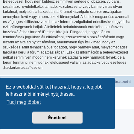
Beleegyezel, hogy nem küldesz semmilyen sértegető, obszcén, vulgáris,
rágalmazó, gyűlöletkeltő, támadó, közízlést sértő vagy bármely más olyan
tartalmat, mely sérti a hazádban, a fórumot kiszolgáló szerver országában
érvényben lévő vagy a nemzetközi törvényeket. A fentiek megsértése azonnali
és végleges kitiltáshoz vezethet az internetszolgáltatód értesítésével együtt, ha
ezt szükségesnek tartjuk. A feltételek betartatásának érdekében az összes
hozzászóláshoz tartozó IP-címet tároljuk. Elfogadod, hogy a fórum
fenntartóinak jogukban áll eltávolítani, szerkeszteni a hozzászólásaid vagy
lezárni az általad nyitott témákat, amennyiben úgy ítélik meg, hogy ez
szükséges. Mint felhasználó, elfogadod, hogy bármely adat, melyet megadsz,
tárolásra kerül a fórum adatbázisában. Ezek az információk a beleegyezésed
nélkül semmilyen módon nem kerülnek átadásra egy harmadik félnek, de a
fórum fenntartói nem tudnak felelősséget vállalni az adatokért egy esetleges
„hackertámadás” esetén.
Fórum kezdőlap
Minden időpont
UTC
időzóna szerinti
Ez a weboldal sütiket használ, hogy a legjobb
Powered by
phpBB
® Forum Software © phpBB Limited
felhasználói élményt nyújthassa.
Magyar fordítás ©
Magyar phpBB Közösség
Tudj meg többet
Adatvédelmi nyilatkozat
|
Használati feltételek
Értettem!