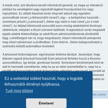
A másik mód, ami tárolásra kerülő információt generál, az maga az interakció:
például ha vendégként vagy regisztrált tagként hozzászólást írsz vagy
regisztrálsz. Ez utóbbi folyamat során meg kell adnod egy egyedien
azonosítható nevet („a felhasználói neved”), egy – a belépéshez használt –
személyes jelszót („a jelszavad”), illetve egy valós e-mail címet („az e-mail
címed”). Az általad létrehozott azonosítót azon ország adatvédelmi törvényei
védelmezik, melyben a fórum szervere található. A regisztráció során megadott
egyéb adatok kötelezősége az adott fórum adminisztrátorainak döntésétől
függ. Lehetőséged van rá, hogy megválaszd, milyen információk jelenjenek
meg rólad nyilvánosan a profilodban. Ezen felül ki-, illetve bekapcsolhatod a
számodra küldött automatikus leveleket.
A jelszavad biztonságosan, egyirányúan kódolva tároljuk. Javasoljuk, hogy
teljesen egyedi jelszavat használj! Ezen jelszóval férhetsz hozzá a fórumos
azonosítódhoz, így kérjük, gondosan kezeld. Semmilyen körülmények közt ne
add ki harmadik személynek, még ha az az oldal üzemeltetője is, vagy ha a
phpBB-vel kapcsolatban kérik! Amennyiben elfelejted a jelszavad, használd az
„Elfelejtettem a jelszavam” funkciót. A rendszer kérni fogja a felhasználóneved
Ez a weboldal sütiket használ, hogy a legjobb
és az e-mail címed, majd generálni fog egy új jelszót, így újra használhatod az
azonosítód.
felhasználói élményt nyújthassa.
Tudj meg többet
Fórum kezdőlap
Minden időpont
UTC
időzóna szerinti
Értettem!
Powered by
phpBB
® Forum Software © phpBB Limited
Magyar fordítás ©
Magyar phpBB Közösség