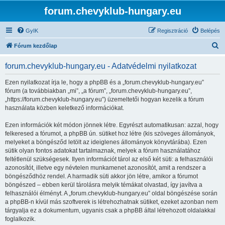
forum.chevyklub-hungary.eu
GyIK
Regisztráció
Belépés
K
Fórum kezdőlap
e
forum.chevyklub-hungary.eu - Adatvédelmi nyilatkozat
r
e
Ezen nyilatkozat írja le, hogy a phpBB és a „forum.chevyklub-hungary.eu”
fórum (a továbbiakban „mi”, „a fórum”, „forum.chevyklub-hungary.eu”,
s
„https://forum.chevyklub-hungary.eu”) üzemeltetői hogyan kezelik a fórum
é
használata közben keletkező információkat.
s
Ezen információk két módon jönnek létre. Egyrészt automatikusan: azzal, hogy
felkeresed a fórumot, a phpBB ún. sütiket hoz létre (kis szöveges állományok,
melyeket a böngésződ letölt az ideiglenes állományok könyvtárába). Ezen
sütik olyan fontos adatokat tartalmaznak, melyek a fórum használatához
feltétlenül szükségesek. Ilyen információt tárol az első két süti: a felhasználói
azonosítót, illetve egy névtelen munkamenet azonosítót, amit a rendszer a
böngésződhöz rendel. A harmadik süti akkor jön létre, amikor a fórumot
böngészed – ebben kerül tárolásra melyik témákat olvastad, így javítva a
felhasználói élményt. A „forum.chevyklub-hungary.eu” oldal böngészése során
a phpBB-n kívül más szoftverek is létrehozhatnak sütiket, ezeket azonban nem
tárgyalja ez a dokumentum, ugyanis csak a phpBB által létrehozott oldalakkal
foglalkozik.