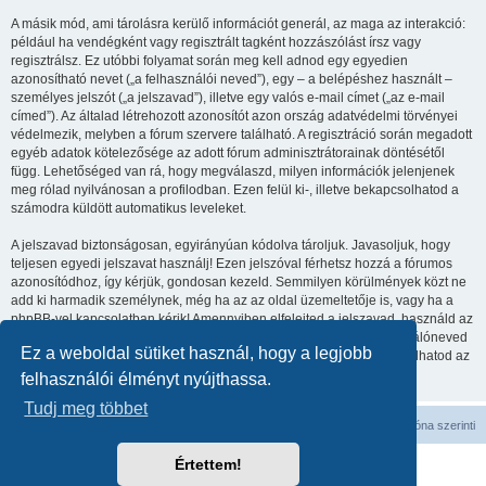
A másik mód, ami tárolásra kerülő információt generál, az maga az interakció:
például ha vendégként vagy regisztrált tagként hozzászólást írsz vagy
regisztrálsz. Ez utóbbi folyamat során meg kell adnod egy egyedien
azonosítható nevet („a felhasználói neved”), egy – a belépéshez használt –
személyes jelszót („a jelszavad”), illetve egy valós e-mail címet („az e-mail
címed”). Az általad létrehozott azonosítót azon ország adatvédelmi törvényei
védelmezik, melyben a fórum szervere található. A regisztráció során megadott
egyéb adatok kötelezősége az adott fórum adminisztrátorainak döntésétől
függ. Lehetőséged van rá, hogy megválaszd, milyen információk jelenjenek
meg rólad nyilvánosan a profilodban. Ezen felül ki-, illetve bekapcsolhatod a
számodra küldött automatikus leveleket.
A jelszavad biztonságosan, egyirányúan kódolva tároljuk. Javasoljuk, hogy
teljesen egyedi jelszavat használj! Ezen jelszóval férhetsz hozzá a fórumos
azonosítódhoz, így kérjük, gondosan kezeld. Semmilyen körülmények közt ne
add ki harmadik személynek, még ha az az oldal üzemeltetője is, vagy ha a
phpBB-vel kapcsolatban kérik! Amennyiben elfelejted a jelszavad, használd az
„Elfelejtettem a jelszavam” funkciót. A rendszer kérni fogja a felhasználóneved
Ez a weboldal sütiket használ, hogy a legjobb
és az e-mail címed, majd generálni fog egy új jelszót, így újra használhatod az
azonosítód.
felhasználói élményt nyújthassa.
Tudj meg többet
Fórum kezdőlap
Minden időpont
UTC
időzóna szerinti
Értettem!
Powered by
phpBB
® Forum Software © phpBB Limited
Magyar fordítás ©
Magyar phpBB Közösség