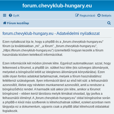
forum.chevyklub-hungary.eu
GyIK
Regisztráció
Belépés
K
Fórum kezdőlap
e
forum.chevyklub-hungary.eu - Adatvédelmi nyilatkozat
r
e
Ezen nyilatkozat írja le, hogy a phpBB és a „forum.chevyklub-hungary.eu”
fórum (a továbbiakban „mi”, „a fórum”, „forum.chevyklub-hungary.eu”,
s
„https://forum.chevyklub-hungary.eu”) üzemeltetői hogyan kezelik a fórum
é
használata közben keletkező információkat.
s
Ezen információk két módon jönnek létre. Egyrészt automatikusan: azzal, hogy
felkeresed a fórumot, a phpBB ún. sütiket hoz létre (kis szöveges állományok,
melyeket a böngésződ letölt az ideiglenes állományok könyvtárába). Ezen
sütik olyan fontos adatokat tartalmaznak, melyek a fórum használatához
feltétlenül szükségesek. Ilyen információt tárol az első két süti: a felhasználói
azonosítót, illetve egy névtelen munkamenet azonosítót, amit a rendszer a
böngésződhöz rendel. A harmadik süti akkor jön létre, amikor a fórumot
böngészed – ebben kerül tárolásra melyik témákat olvastad, így javítva a
felhasználói élményt. A „forum.chevyklub-hungary.eu” oldal böngészése során
a phpBB-n kívül más szoftverek is létrehozhatnak sütiket, ezeket azonban nem
tárgyalja ez a dokumentum, ugyanis csak a phpBB által létrehozott oldalakkal
foglalkozik.