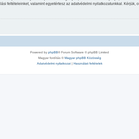
ási feltételeinket, valamint egyetértesz az adatvédelmi nyilatkozatunkkal. Kérjük, o
Powered by
phpBB
® Forum Software © phpBB Limited
Magyar fordítás ©
Magyar phpBB Közösség
Adatvédelmi nyilatkozat
|
Használati feltételek