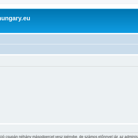
hungary.eu
ráció csupán néhány másodpercet vesz igénybe, de számos előnnyel jár, az adminiszt