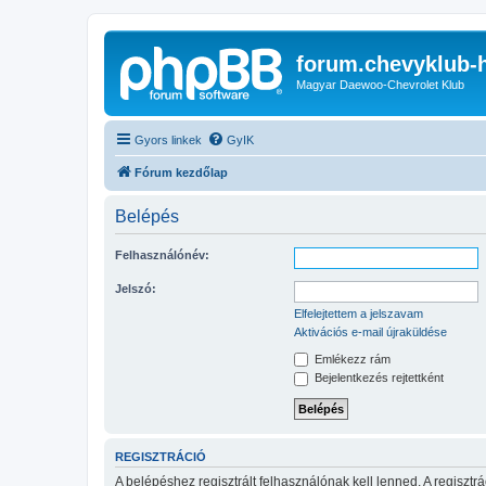
forum.chevyklub-
Magyar Daewoo-Chevrolet Klub
Gyors linkek
GyIK
Fórum kezdőlap
Belépés
Felhasználónév:
Jelszó:
Elfelejtettem a jelszavam
Aktivációs e-mail újraküldése
Emlékezz rám
Bejelentkezés rejtettként
REGISZTRÁCIÓ
A belépéshez regisztrált felhasználónak kell lenned. A regiszt