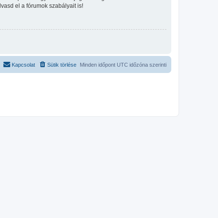
lvasd el a fórumok szabályait is!
Kapcsolat
Sütik törlése
Minden időpont
UTC
időzóna szerinti