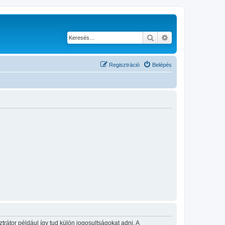
Keresés
Részletes keresés
Regisztráció
Belépés
rátor például így tud külön jogosultságokat adni. A