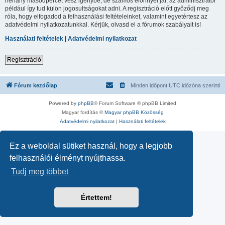
néhány másodpercet vesz igénybe, de számos előnnyel jár, az adminisztrátor
például így tud külön jogosultságokat adni. A regisztráció előtt győződj meg
róla, hogy elfogadod a felhasználási feltételeinket, valamint egyetértesz az
adatvédelmi nyilatkozatunkkal. Kérjük, olvasd el a fórumok szabályait is!
Használati feltételek
|
Adatvédelmi nyilatkozat
Regisztráció
Fórum kezdőlap
Minden időpont
UTC
időzóna szerinti
Powered by
phpBB
® Forum Software © phpBB Limited
Magyar fordítás ©
Magyar phpBB Közösség
Adatvédelmi nyilatkozat
|
Használati feltételek
Ez a weboldal sütiket használ, hogy a legjobb
felhasználói élményt nyújthassa.
Tudj meg többet
Értettem!