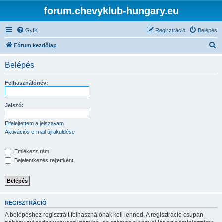
forum.chevyklub-hungary.eu
GyIK
Regisztráció
Belépés
K
Fórum kezdőlap
e
Belépés
r
e
Felhasználónév:
s
é
Jelszó:
s
Elfelejtettem a jelszavam
Aktivációs e-mail újraküldése
Emlékezz rám
Bejelentkezés rejtettként
REGISZTRÁCIÓ
A belépéshez regisztrált felhasználónak kell lenned. A regisztráció csupán