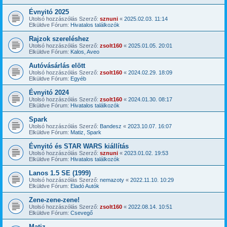
Évnyitó 2025
Utolsó hozzászólás Szerző:
sznuni
«
2025.02.03. 11:14
Elküldve Fórum:
Hivatalos találkozók
Rajzok szereléshez
Utolsó hozzászólás Szerző:
zsolt160
«
2025.01.05. 20:01
Elküldve Fórum:
Kalos, Aveo
Autóvásárlás elött
Utolsó hozzászólás Szerző:
zsolt160
«
2024.02.29. 18:09
Elküldve Fórum:
Egyéb
Évnyitó 2024
Utolsó hozzászólás Szerző:
zsolt160
«
2024.01.30. 08:17
Elküldve Fórum:
Hivatalos találkozók
Spark
Utolsó hozzászólás Szerző:
Bandesz
«
2023.10.07. 16:07
Elküldve Fórum:
Matiz, Spark
Évnyitó és STAR WARS kiállítás
Utolsó hozzászólás Szerző:
sznuni
«
2023.01.02. 19:53
Elküldve Fórum:
Hivatalos találkozók
Lanos 1.5 SE (1999)
Utolsó hozzászólás Szerző:
nemazoty
«
2022.11.10. 10:29
Elküldve Fórum:
Eladó Autók
Zene-zene-zene!
Utolsó hozzászólás Szerző:
zsolt160
«
2022.08.14. 10:51
Elküldve Fórum:
Csevegő
Matiz