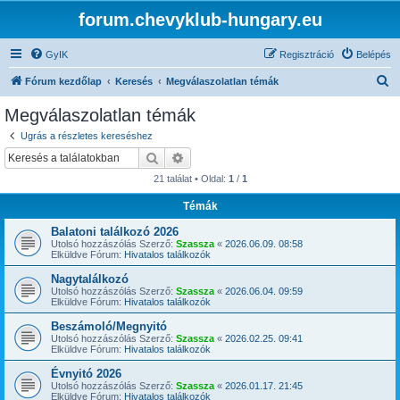
forum.chevyklub-hungary.eu
GyIK
Regisztráció
Belépés
K
Fórum kezdőlap
Keresés
Megválaszolatlan témák
e
Megválaszolatlan témák
r
Ugrás a részletes kereséshez
e
Keresés
Részletes keresés
s
21 találat • Oldal:
1
/
1
é
Témák
s
Balatoni találkozó 2026
Utolsó hozzászólás Szerző:
Szassza
«
2026.06.09. 08:58
Elküldve Fórum:
Hivatalos találkozók
Nagytalálkozó
Utolsó hozzászólás Szerző:
Szassza
«
2026.06.04. 09:59
Elküldve Fórum:
Hivatalos találkozók
Beszámoló/Megnyitó
Utolsó hozzászólás Szerző:
Szassza
«
2026.02.25. 09:41
Elküldve Fórum:
Hivatalos találkozók
Évnyitó 2026
Utolsó hozzászólás Szerző:
Szassza
«
2026.01.17. 21:45
Elküldve Fórum:
Hivatalos találkozók