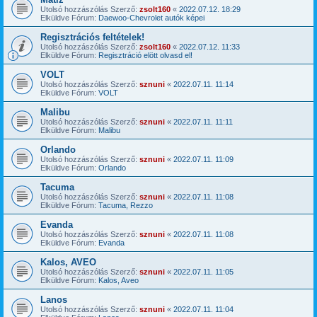
Utolsó hozzászólás Szerző:
zsolt160
«
2022.07.12. 18:29
Elküldve Fórum:
Daewoo-Chevrolet autók képei
Regisztrációs feltételek!
Utolsó hozzászólás Szerző:
zsolt160
«
2022.07.12. 11:33
Elküldve Fórum:
Regisztráció elött olvasd el!
VOLT
Utolsó hozzászólás Szerző:
sznuni
«
2022.07.11. 11:14
Elküldve Fórum:
VOLT
Malibu
Utolsó hozzászólás Szerző:
sznuni
«
2022.07.11. 11:11
Elküldve Fórum:
Malibu
Orlando
Utolsó hozzászólás Szerző:
sznuni
«
2022.07.11. 11:09
Elküldve Fórum:
Orlando
Tacuma
Utolsó hozzászólás Szerző:
sznuni
«
2022.07.11. 11:08
Elküldve Fórum:
Tacuma, Rezzo
Evanda
Utolsó hozzászólás Szerző:
sznuni
«
2022.07.11. 11:08
Elküldve Fórum:
Evanda
Kalos, AVEO
Utolsó hozzászólás Szerző:
sznuni
«
2022.07.11. 11:05
Elküldve Fórum:
Kalos, Aveo
Lanos
Utolsó hozzászólás Szerző:
sznuni
«
2022.07.11. 11:04