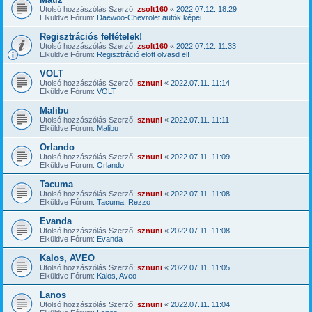
Utolsó hozzászólás Szerző:
zsolt160
«
2022.07.12. 18:29
Elküldve Fórum:
Daewoo-Chevrolet autók képei
Regisztrációs feltételek!
Utolsó hozzászólás Szerző:
zsolt160
«
2022.07.12. 11:33
Elküldve Fórum:
Regisztráció elött olvasd el!
VOLT
Utolsó hozzászólás Szerző:
sznuni
«
2022.07.11. 11:14
Elküldve Fórum:
VOLT
Malibu
Utolsó hozzászólás Szerző:
sznuni
«
2022.07.11. 11:11
Elküldve Fórum:
Malibu
Orlando
Utolsó hozzászólás Szerző:
sznuni
«
2022.07.11. 11:09
Elküldve Fórum:
Orlando
Tacuma
Utolsó hozzászólás Szerző:
sznuni
«
2022.07.11. 11:08
Elküldve Fórum:
Tacuma, Rezzo
Evanda
Utolsó hozzászólás Szerző:
sznuni
«
2022.07.11. 11:08
Elküldve Fórum:
Evanda
Kalos, AVEO
Utolsó hozzászólás Szerző:
sznuni
«
2022.07.11. 11:05
Elküldve Fórum:
Kalos, Aveo
Lanos
Utolsó hozzászólás Szerző:
sznuni
«
2022.07.11. 11:04