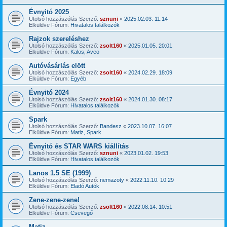
Évnyitó 2025
Utolsó hozzászólás Szerző:
sznuni
«
2025.02.03. 11:14
Elküldve Fórum:
Hivatalos találkozók
Rajzok szereléshez
Utolsó hozzászólás Szerző:
zsolt160
«
2025.01.05. 20:01
Elküldve Fórum:
Kalos, Aveo
Autóvásárlás elött
Utolsó hozzászólás Szerző:
zsolt160
«
2024.02.29. 18:09
Elküldve Fórum:
Egyéb
Évnyitó 2024
Utolsó hozzászólás Szerző:
zsolt160
«
2024.01.30. 08:17
Elküldve Fórum:
Hivatalos találkozók
Spark
Utolsó hozzászólás Szerző:
Bandesz
«
2023.10.07. 16:07
Elküldve Fórum:
Matiz, Spark
Évnyitó és STAR WARS kiállítás
Utolsó hozzászólás Szerző:
sznuni
«
2023.01.02. 19:53
Elküldve Fórum:
Hivatalos találkozók
Lanos 1.5 SE (1999)
Utolsó hozzászólás Szerző:
nemazoty
«
2022.11.10. 10:29
Elküldve Fórum:
Eladó Autók
Zene-zene-zene!
Utolsó hozzászólás Szerző:
zsolt160
«
2022.08.14. 10:51
Elküldve Fórum:
Csevegő
Matiz