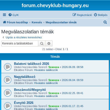
forum.chevyklub-hungary.eu
GyIK
Regisztráció
Belépés
K
Fórum kezdőlap
Keresés
Megválaszolatlan témák
e
Megválaszolatlan témák
r
Ugrás a részletes kereséshez
e
Keresés
Részletes keresés
s
21 találat • Oldal:
1
/
1
é
Témák
s
Balatoni találkozó 2026
Utolsó hozzászólás Szerző:
Szassza
«
2026.06.09. 08:58
Elküldve Fórum:
Hivatalos találkozók
Nagytalálkozó
Utolsó hozzászólás Szerző:
Szassza
«
2026.06.04. 09:59
Elküldve Fórum:
Hivatalos találkozók
Beszámoló/Megnyitó
Utolsó hozzászólás Szerző:
Szassza
«
2026.02.25. 09:41
Elküldve Fórum:
Hivatalos találkozók
Évnyitó 2026
Utolsó hozzászólás Szerző:
Szassza
«
2026.01.17. 21:45
Elküldve Fórum:
Hivatalos találkozók