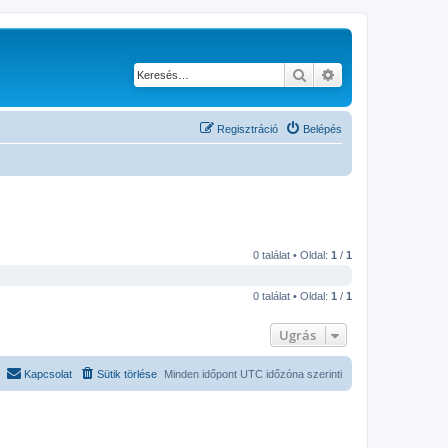
Keresés
Részletes keresés
Regisztráció
Belépés
0 találat • Oldal:
1
/
1
0 találat • Oldal:
1
/
1
Ugrás
Kapcsolat
Sütik törlése
Minden időpont
UTC
időzóna szerinti