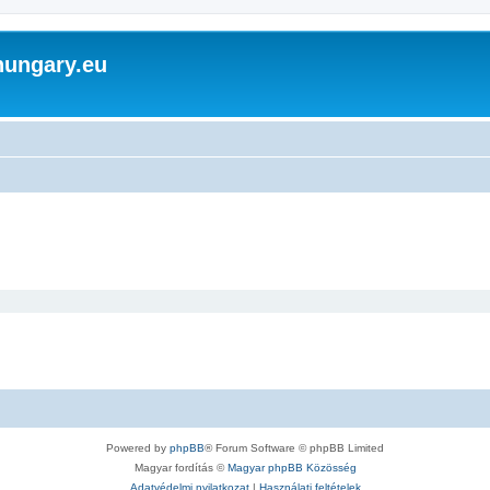
hungary.eu
Powered by
phpBB
® Forum Software © phpBB Limited
Magyar fordítás ©
Magyar phpBB Közösség
Adatvédelmi nyilatkozat
|
Használati feltételek