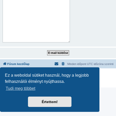
Fórum kezdőlap
Minden időpont
UTC
időzóna szerinti
Powered by
phpBB
® Forum Software © phpBB Limited
Ez a weboldal sütiket használ, hogy a legjobb
Magyar fordítás ©
Magyar phpBB Közösség
felhasználói élményt nyújthassa.
Adatvédelmi nyilatkozat
|
Használati feltételek
Tudj meg többet
Értettem!