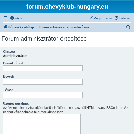
forum.chevyklub-hungary.eu
GyIK
Regisztráció
Belépés
K
Fórum kezdőlap
Fórum adminisztrátor értesítése
e
Fórum adminisztrátor értesítése
r
e
Címzett:
Adminisztrátor
s
é
E-mail címed:
s
Neved:
Téma:
Üzenet tartalma:
Az üzenet sima szövegként kerül elküldésre, ne használj HTML-t vagy BBCode-ot. Az
üzenet válaszcíme a te e-mail címed lesz.