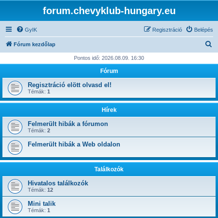
forum.chevyklub-hungary.eu
GyIK
Regisztráció
Belépés
K
Fórum kezdőlap
e
Pontos idő: 2026.08.09. 16:30
r
Fórum
e
Regisztráció elött olvasd el!
s
Témák:
1
é
Hírek
s
Felmerült hibák a fórumon
Témák:
2
Felmerült hibák a Web oldalon
Találkozók
Hivatalos találkozók
Témák:
12
Mini talik
Témák:
1