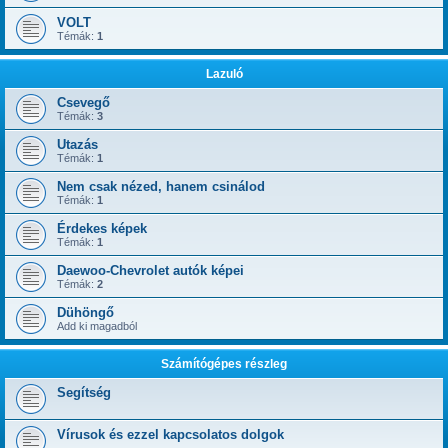
VOLT
Témák:
1
Lazuló
Csevegő
Témák:
3
Utazás
Témák:
1
Nem csak nézed, hanem csinálod
Témák:
1
Érdekes képek
Témák:
1
Daewoo-Chevrolet autók képei
Témák:
2
Dühöngő
Add ki magadból
Számítógépes részleg
Segítség
Vírusok és ezzel kapcsolatos dolgok