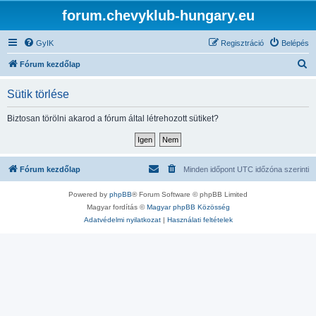
forum.chevyklub-hungary.eu
GyIK
Regisztráció
Belépés
K
Fórum kezdőlap
e
Sütik törlése
r
e
Biztosan törölni akarod a fórum által létrehozott sütiket?
s
é
s
Fórum kezdőlap
Minden időpont
UTC
időzóna szerinti
Powered by
phpBB
® Forum Software © phpBB Limited
Magyar fordítás ©
Magyar phpBB Közösség
Adatvédelmi nyilatkozat
|
Használati feltételek