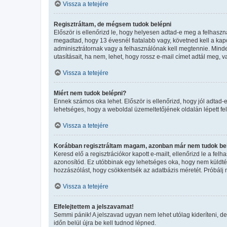
Vissza a tetejére
Regisztráltam, de mégsem tudok belépni
Először is ellenőrizd le, hogy helyesen adtad-e meg a felhasz
megadtad, hogy 13 évesnél fiatalabb vagy, követned kell a kapo
adminisztrátornak vagy a felhasználónak kell megtennie. Minden
utasításait, ha nem, lehet, hogy rossz e-mail címet adtál meg,
Vissza a tetejére
Miért nem tudok belépni?
Ennek számos oka lehet. Először is ellenőrizd, hogy jól adtad-e
lehetséges, hogy a weboldal üzemeltetőjének oldalán lépett fel
Vissza a tetejére
Korábban regisztráltam magam, azonban már nem tudok bel
Keresd elő a regisztrációkor kapott e-mailt, ellenőrizd le a fel
azonosítód. Ez utóbbinak egy lehetséges oka, hogy nem küldtél
hozzászólást, hogy csökkentsék az adatbázis méretét. Próbálj m
Vissza a tetejére
Elfelejtettem a jelszavamat!
Semmi pánik! A jelszavad ugyan nem lehet utólag kideríteni, de
időn belül újra be kell tudnod lépned.