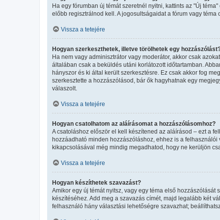
Ha egy fórumban új témát szeretnél nyitni, kattints az "Új té
előbb regisztrálnod kell. A jogosultságaidat a fórum vagy téma 
Vissza a tetejére
Hogyan szerkeszthetek, illetve törölhetek egy hozzászólást
Ha nem vagy adminisztrátor vagy moderátor, akkor csak azokat 
általában csak a beküldés utáni korlátozott időtartamban. Abba
hányszor és ki által került szerkesztésre. Ez csak akkor fog m
szerkesztette a hozzászólásod, bár ők hagyhatnak egy megjegyz
válaszolt.
Vissza a tetejére
Hogyan csatolhatom az aláírásomat a hozzászólásomhoz?
A csatoláshoz először el kell készítened az aláírásod – ezt a 
hozzáadható minden hozzászóláshoz, ehhez is a felhasználói ve
kikapcsolásával még mindig megadhatod, hogy ne kerüljön csat
Vissza a tetejére
Hogyan készíthetek szavazást?
Amikor egy új témát nyitsz, vagy egy téma első hozzászólását sz
készítéséhez. Add meg a szavazás címét, majd legalább két vál
felhasználó hány választási lehetőségre szavazhat; beállíthat