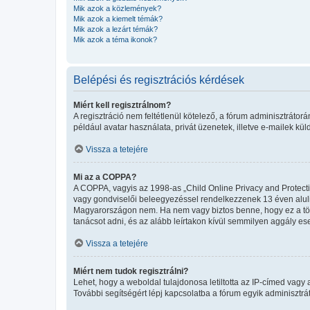
Mik azok a közlemények?
Mik azok a kiemelt témák?
Mik azok a lezárt témák?
Mik azok a téma ikonok?
Belépési és regisztrációs kérdések
Miért kell regisztrálnom?
A regisztráció nem feltétlenül kötelező, a fórum adminisztráto
például avatar használata, privát üzenetek, illetve e-mailek kü
Vissza a tetejére
Mi az a COPPA?
A COPPA, vagyis az 1998-as „Child Online Privacy and Protecti
vagy gondviselői beleegyezéssel rendelkezzenek 13 éven aluli
Magyarországon nem. Ha nem vagy biztos benne, hogy ez a törvén
tanácsot adni, és az alább leírtakon kívül semmilyen aggály ese
Vissza a tetejére
Miért nem tudok regisztrálni?
Lehet, hogy a weboldal tulajdonosa letiltotta az IP-címed vagy a 
További segítségért lépj kapcsolatba a fórum egyik adminisztrát