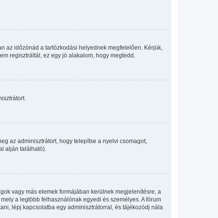
an az időzónád a tartózkodási helyednek megfelelően. Kérjük,
nem regisztráltál, ez egy jó alakalom, hogy megtedd.
sztrátort.
eg az adminisztrátort, hogy telepítse a nyelvi csomagot,
 alján található).
llagok vagy más elemek formájában kerülnek megjelenítésre, a
, mely a legtöbb felhasználónak egyedi és személyes. A fórum
ani, lépj kapcsolatba egy adminisztrátorral, és tájékozódj nála