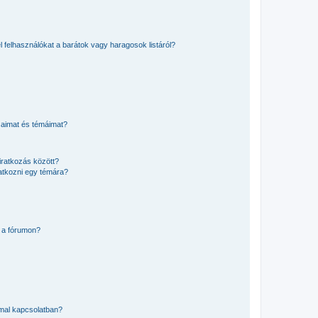
el felhasználókat a barátok vagy haragosok listáról?
saimat és témáimat?
iratkozás között?
atkozni egy témára?
 a fórumon?
mmal kapcsolatban?