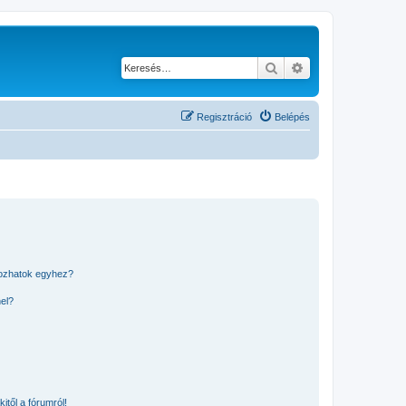
Keresés
Részletes keresés
Regisztráció
Belépés
kozhatok egyhez?
nel?
itől a fórumról!