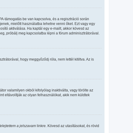
PA-támogatás be van kapcsolva, és a regisztráció során
jenek, mielőtt használatba lehetne venni őket. Ezt vagy egy
osító aktiválása. Ha kaptál egy e-mailt, akkor kövesd az
meg, próbálj meg kapcsolatba lépni a fórum adminisztrátorával.
rátorával, hogy meggyőződj róla, nem lettél kitiltva. Az is
or valamilyen okból kifolyólag inaktiválta, vagy törölte az
eltávolítják az olyan felhasználókat, akik nem küldtek
felejtettem a jelszavam
linkre. Kövesd az utasításokat, és rövid