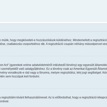
rán múlik, hogy megköveteli-e hozzászólások küldéséhez. Mindemellett a regisztráci
ldése, csatlakozás csoportokhoz stb. A regisztráció csupán néhány másodpercet vesz 
on Act” (gyerekek online adatvédelméről intézkedő törvény) egy egyesült államokbel
 személyektől való adatgyűjtéshez. Ez a törvény csak az Amerikai Egyesült Állam
y vonatkozik-e rád vagy a fórumra, melyre regisztrálsz, kérj jogi segítséget. Kérj
tén sem hozzájuk kell fordulni.
regisztrálni kívánt felhasználónevet. Az is előfordulhat, hogy a regisztráció kikapcs
orával.