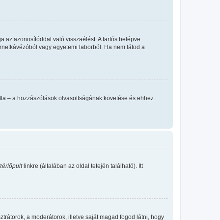
a az azonosítóddal való visszaélést. A tartós belépve
ternetkávézóból vagy egyetemi laborból. Ha nem látod a
llította – a hozzászólások olvasottságának követése és ehhez
zérlőpult
linkre (általában az oldal tetején található). Itt
sztrátorok, a moderátorok, illetve saját magad fogod látni, hogy