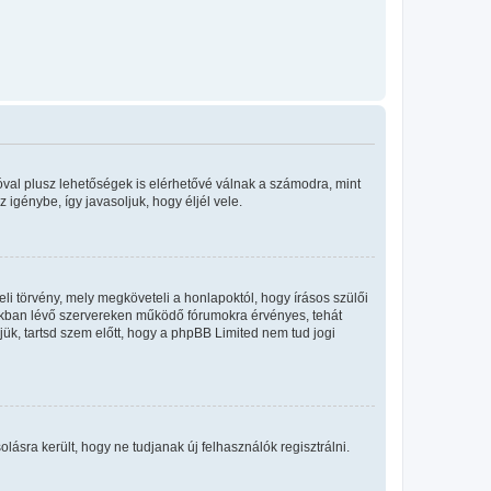
óval plusz lehetőségek is elérhetővé válnak a számodra, mint
igénybe, így javasoljuk, hogy éljél vele.
i törvény, mely megköveteli a honlapoktól, hogy írásos szülői
okban lévő szervereken működő fórumokra érvényes, tehát
ük, tartsd szem előtt, hogy a phpBB Limited nem tud jogi
olásra került, hogy ne tudjanak új felhasználók regisztrálni.