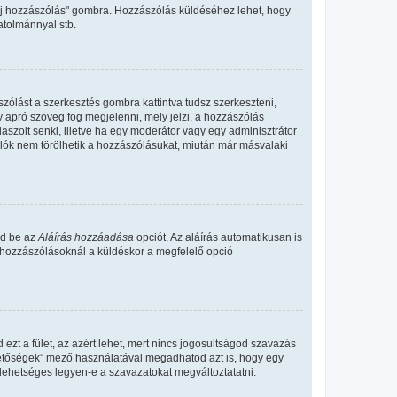
"Új hozzászólás" gombra. Hozzászólás küldéséhez lehet, hogy
atolmánnyal stb.
zólást a szerkesztés gombra kattintva tudsz szerkeszteni,
y apró szöveg fog megjelenni, mely jelzi, a hozzászólás
aszolt senki, illetve ha egy moderátor vagy egy adminisztrátor
álók nem törölhetik a hozzászólásukat, miután már másvalaki
ld be az
Aláírás hozzáadása
opciót. Az aláírás automatikusan is
s hozzászólásoknál a küldéskor a megfelelő opció
 ezt a fület, az azért lehet, mert nincs jogosultságod szavazás
ehetőségek” mező használatával megadhatod azt is, hogy egy
lehetséges legyen-e a szavazatokat megváltoztatatni.