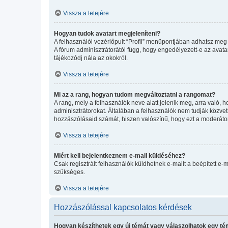
Vissza a tetejére
Hogyan tudok avatart megjeleníteni?
A felhasználói vezérlőpult “Profil” menüpontjában adhatsz meg 
A fórum adminisztrátorától függ, hogy engedélyezett-e az avatar
tájékozódj nála az okokról.
Vissza a tetejére
Mi az a rang, hogyan tudom megváltoztatni a rangomat?
A rang, mely a felhasználók neve alatt jelenik meg, arra való
adminisztrátorokat. Általában a felhasználók nem tudják közvetl
hozzászólásaid számát, hiszen valószínű, hogy ezt a moderátor
Vissza a tetejére
Miért kell bejelentkeznem e-mail küldéséhez?
Csak regisztrált felhasználók küldhetnek e-mailt a beépített e-
szükséges.
Vissza a tetejére
Hozzászólással kapcsolatos kérdések
Hogyan készíthetek egy új témát vagy válaszolhatok egy t