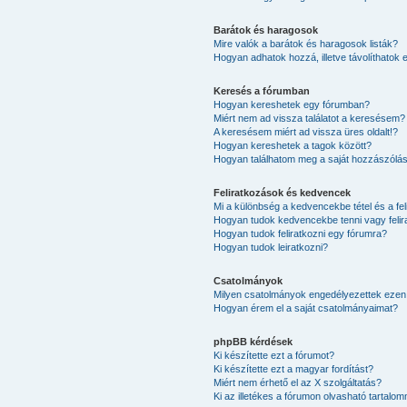
Barátok és haragosok
Mire valók a barátok és haragosok listák?
Hogyan adhatok hozzá, illetve távolíthatok 
Keresés a fórumban
Hogyan kereshetek egy fórumban?
Miért nem ad vissza találatot a keresésem?
A keresésem miért ad vissza üres oldalt!?
Hogyan kereshetek a tagok között?
Hogyan találhatom meg a saját hozzászólá
Feliratkozások és kedvencek
Mi a különbség a kedvencekbe tétel és a fel
Hogyan tudok kedvencekbe tenni vagy felir
Hogyan tudok feliratkozni egy fórumra?
Hogyan tudok leiratkozni?
Csatolmányok
Milyen csatolmányok engedélyezettek ezen
Hogyan érem el a saját csatolmányaimat?
phpBB kérdések
Ki készítette ezt a fórumot?
Ki készítette ezt a magyar fordítást?
Miért nem érhető el az X szolgáltatás?
Ki az illetékes a fórumon olvasható tartalo