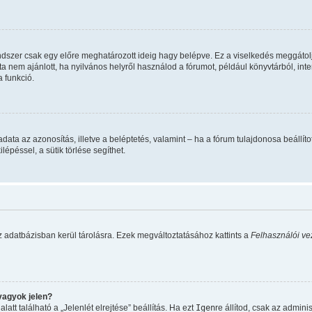
ndszer csak egy előre meghatározott ideig hagy belépve. Ez a viselkedés meggátolj
ta nem ajánlott, ha nyilvános helyről használod a fórumot, például könyvtárból, in
 funkció.
 feladata az azonosítás, illetve a beléptetés, valamint – ha a fórum tulajdonosa beá
épéssel, a sütik törlése segíthet.
z adatbázisban kerül tárolásra. Ezek megváltoztatásához kattints a
Felhasználói ve
vagyok jelen?
tt található a „Jelenlét elrejtése” beállítás. Ha ezt
Igen
re állítod, csak az admini