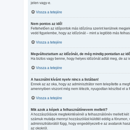
jelen vagy-e.
Vissza a tetejére
Nem pontos az idő!
Feltehetően az időpontok más időzóna szerint kerülnek megjele
vedd figyelembe, hogy az időzónát – mint a legtöbb más felhaszn
Vissza a tetejére
Megváltoztattam az időzónát, de még mindig pontatlan az idő
Ha biztos vagy benne, hogy helyes időzónát adtál meg, de az idő
Vissza a tetejére
A használni kívánt nyelv nincs a listában!
Ennek az az oka, hogy az adminisztrátor nem telepítette a megf
amennyiben viszont még nem létezik, nyugodtan készítsd el a for
Vissza a tetejére
Mik azok a képek a felhasználónevem mellett?
A hozzászólások megtekintésénél a felhasználónév mellett két 
számuk mutatja mennyi hozzászólást küldtél eddig a fórumon, v
adminisztrátorától függ, hogy engedélyezett-e az avatarok haszn
az okokról.