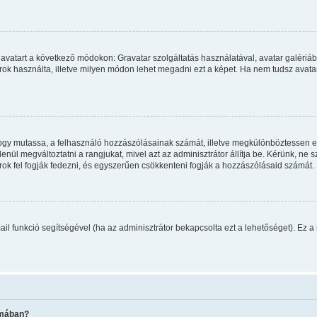
avatart a következő módokon: Gravatar szolgáltatás használatával, avatar galériáb
ok használta, illetve milyen módon lehet megadni ezt a képet. Ha nem tudsz avatart 
, hogy mutassa, a felhasználó hozzászólásainak számát, illetve megkülönböztessen 
enül megváltoztatni a rangjukat, mivel azt az adminisztrátor állítja be. Kérünk, ne
ok fel fogják fedezni, és egyszerűen csökkenteni fogják a hozzászólásaid számát.
mail funkció segítségével (ha az adminisztrátor bekapcsolta ezt a lehetőséget). Ez
émában?