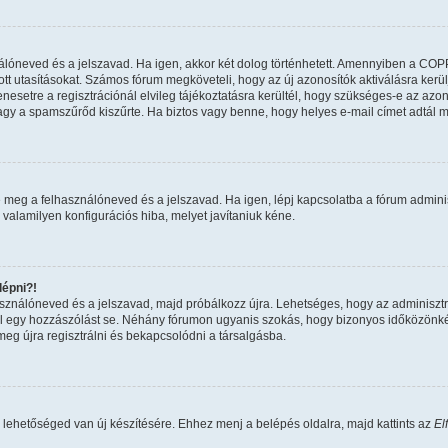
nálóneved és a jelszavad. Ha igen, akkor két dolog történhetett. Amennyiben a COP
tt utasításokat. Számos fórum megköveteli, hogy az új azonosítók aktiválásra kerül
esetre a regisztrációnál elvileg tájékoztatásra kerültél, hogy szükséges-e az azon
 vagy a spamszűrőd kiszűrte. Ha biztos vagy benne, hogy helyes e-mail címet adtál 
 meg a felhasználóneved és a jelszavad. Ha igen, lépj kapcsolatba a fórum adminiszt
 valamilyen konfigurációs hiba, melyet javítaniuk kéne.
épni?!
használóneved és a jelszavad, majd próbálkozz újra. Lehetséges, hogy az adminisztrát
 egy hozzászólást se. Néhány fórumon ugyanis szokás, hogy bizonyos időközönként 
eg újra regisztrálni és bekapcsolódni a társalgásba.
 lehetőséged van új készítésére. Ehhez menj a belépés oldalra, majd kattints az
El