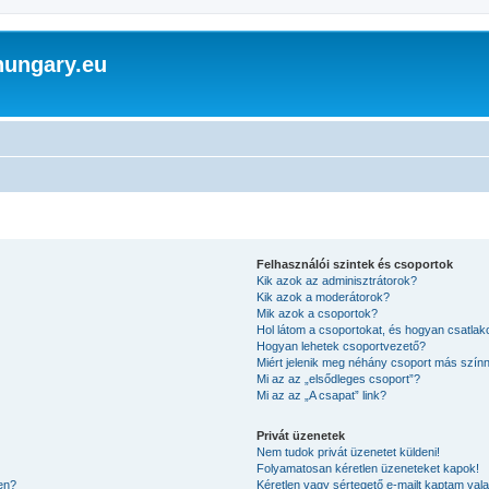
hungary.eu
Felhasználói szintek és csoportok
Kik azok az adminisztrátorok?
Kik azok a moderátorok?
Mik azok a csoportok?
Hol látom a csoportokat, és hogyan csatla
Hogyan lehetek csoportvezető?
Miért jelenik meg néhány csoport más szín
Mi az az „elsődleges csoport”?
Mi az az „A csapat” link?
Privát üzenetek
Nem tudok privát üzenetet küldeni!
Folyamatosan kéretlen üzeneteket kapok!
en?
Kéretlen vagy sértegető e-mailt kaptam valak