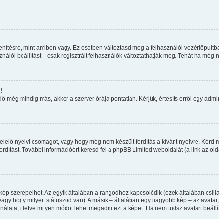
nítésre, mint amiben vagy. Ez esetben változtasd meg a felhasználói vezérlőpultb
álói beállítást – csak regisztrált felhasználók változtathatják meg. Tehát ha még 
!
 még mindig más, akkor a szerver órája pontatlan. Kérjük, értesíts erről egy admini
elelő nyelvi csomagot, vagy hogy még nem készült fordítás a kívánt nyelvre. Kérd m
dítást. További információért keresd fel a phpBB Limited weboldalát (a link az oldal
kép szerepelhet. Az egyik általában a rangodhoz kapcsolódik (ezek általában csi
agy hogy milyen státuszod van). A másik – általában egy nagyobb kép – az avatar
álata, illetve milyen módot lehet megadni ezt a képet. Ha nem tudsz avatart beállít