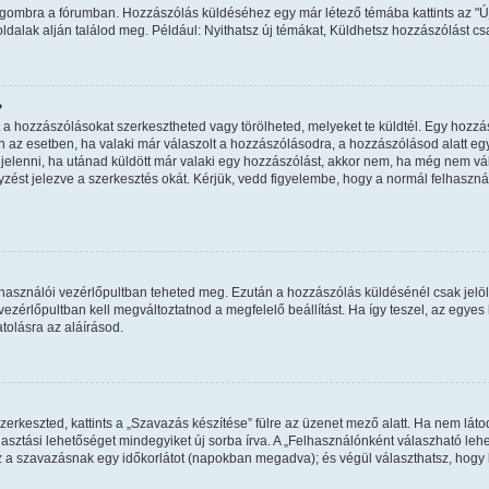
ma" gombra a fórumban. Hozzászólás küldéséhez egy már létező témába kattints az 
oldalak alján találod meg. Például: Nyithatsz új témákat, Küldhetsz hozzászólást cs
?
a hozzászólásokat szerkesztheted vagy törölheted, melyeket te küldtél. Egy hozzás
n az esetben, ha valaki már válaszolt a hozzászólásodra, a hozzászólásod alatt eg
egjelenni, ha utánad küldött már valaki egy hozzászólást, akkor nem, ha még nem vál
ést jelezve a szerkesztés okát. Kérjük, vedd figyelembe, hogy a normál felhaszn
felhasználói vezérlőpultban teheted meg. Ezután a hozzászólás küldésénél csak jelö
zérlőpultban kell megváltoztatnod a megfelelő beállítást. Ha így teszel, az egye
olásra az aláírásod.
erkeszted, kattints a „Szavazás készítése” fülre az üzenet mező alatt. Ha nem látod
asztási lehetőséget mindegyiket új sorba írva. A „Felhasználónként válaszható l
sz a szavazásnak egy időkorlátot (napokban megadva); és végül választhatsz, hogy 