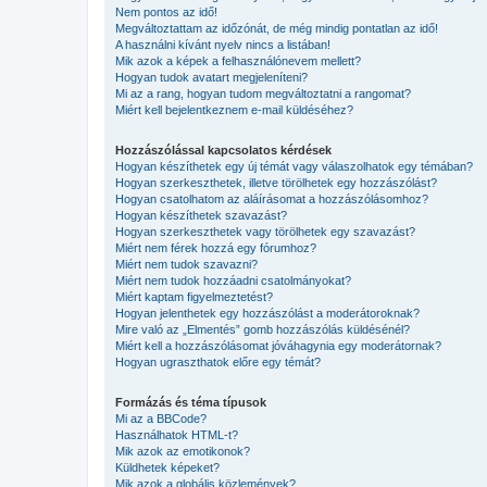
Nem pontos az idő!
Megváltoztattam az időzónát, de még mindig pontatlan az idő!
A használni kívánt nyelv nincs a listában!
Mik azok a képek a felhasználónevem mellett?
Hogyan tudok avatart megjeleníteni?
Mi az a rang, hogyan tudom megváltoztatni a rangomat?
Miért kell bejelentkeznem e-mail küldéséhez?
Hozzászólással kapcsolatos kérdések
Hogyan készíthetek egy új témát vagy válaszolhatok egy témában?
Hogyan szerkeszthetek, illetve törölhetek egy hozzászólást?
Hogyan csatolhatom az aláírásomat a hozzászólásomhoz?
Hogyan készíthetek szavazást?
Hogyan szerkeszthetek vagy törölhetek egy szavazást?
Miért nem férek hozzá egy fórumhoz?
Miért nem tudok szavazni?
Miért nem tudok hozzáadni csatolmányokat?
Miért kaptam figyelmeztetést?
Hogyan jelenthetek egy hozzászólást a moderátoroknak?
Mire való az „Elmentés” gomb hozzászólás küldésénél?
Miért kell a hozzászólásomat jóváhagynia egy moderátornak?
Hogyan ugraszthatok előre egy témát?
Formázás és téma típusok
Mi az a BBCode?
Használhatok HTML-t?
Mik azok az emotikonok?
Küldhetek képeket?
Mik azok a globális közlemények?