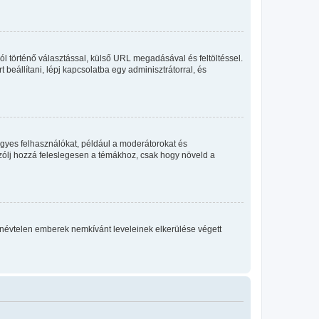
ól történő választással, külső URL megadásával és feltöltéssel.
beállítani, lépj kapcsolatba egy adminisztrátorral, és
egyes felhasználókat, például a moderátorokat és
 szólj hozzá feleslegesen a témákhoz, csak hogy növeld a
 a névtelen emberek nemkívánt leveleinek elkerülése végett