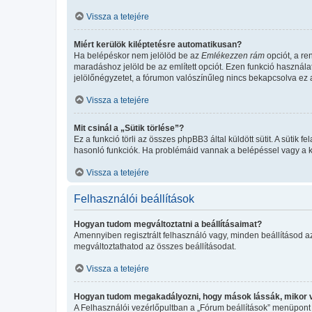
Vissza a tetejére
Miért kerülök kiléptetésre automatikusan?
Ha belépéskor nem jelölöd be az
Emlékezzen rám
opciót, a re
maradáshoz jelöld be az említett opciót. Ezen funkció használa
jelölőnégyzetet, a fórumon valószínűleg nincs bekapcsolva ez a
Vissza a tetejére
Mit csinál a „Sütik törlése”?
Ez a funkció törli az összes phpBB3 által küldött sütit. A sütik
hasonló funkciók. Ha problémáid vannak a belépéssel vagy a kil
Vissza a tetejére
Felhasználói beállítások
Hogyan tudom megváltoztatni a beállításaimat?
Amennyiben regisztrált felhasználó vagy, minden beállításod a
megváltoztathatod az összes beállításodat.
Vissza a tetejére
Hogyan tudom megakadályozni, hogy mások lássák, mikor 
A Felhasználói vezérlőpultban a „Fórum beállítások” menüpont ala