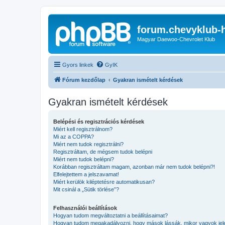
forum.chevyklub-
Magyar Daewoo-Chevrolet Klub
Gyors linkek
GyIK
Fórum kezdőlap
Gyakran ismételt kérdések
Gyakran ismételt kérdések
Belépési és regisztrációs kérdések
Miért kell regisztrálnom?
Mi az a COPPA?
Miért nem tudok regisztrálni?
Regisztráltam, de mégsem tudok belépni
Miért nem tudok belépni?
Korábban regisztráltam magam, azonban már nem tudok belépni?!
Elfelejtettem a jelszavamat!
Miért kerülök kiléptetésre automatikusan?
Mit csinál a „Sütik törlése”?
Felhasználói beállítások
Hogyan tudom megváltoztatni a beállításaimat?
Hogyan tudom megakadályozni, hogy mások lássák, mikor vagyok jel