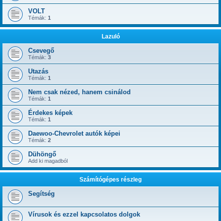
VOLT
Témák:
1
Lazuló
Csevegő
Témák:
3
Utazás
Témák:
1
Nem csak nézed, hanem csinálod
Témák:
1
Érdekes képek
Témák:
1
Daewoo-Chevrolet autók képei
Témák:
2
Dühöngő
Add ki magadból
Számítógépes részleg
Segítség
Vírusok és ezzel kapcsolatos dolgok