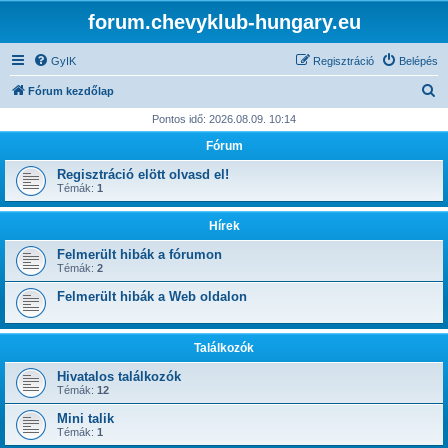
forum.chevyklub-hungary.eu
GyIK
Regisztráció
Belépés
K
Fórum kezdőlap
e
Pontos idő: 2026.08.09. 10:14
r
Fórum
e
Regisztráció elött olvasd el!
s
Témák:
1
é
Hírek
s
Felmerült hibák a fórumon
Témák:
2
Felmerült hibák a Web oldalon
Találkozók
Hivatalos találkozók
Témák:
12
Mini talik
Témák:
1