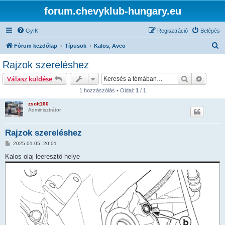
forum.chevyklub-hungary.eu
GyIK
Regisztráció
Belépés
K
Fórum kezdőlap
Típusok
Kalos, Aveo
e
Rajzok szereléshez
r
Keresés
Részlet
Válasz küldése
e
1 hozzászólás • Oldal:
1
/
1
s
zsolt160
é
Adminisztrátor
s
Rajzok szereléshez
H
2025.01.05. 20:01
o
z
Kalos olaj leeresztő helye
z
á
s
z
ó
l
á
s