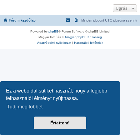
Ugrás
Fórum kezdőlap
Minden időpont
UTC
időzóna szerinti
Powered by
phpBB
® Forum Software © phpBB Limited
Magyar fordítás ©
Magyar phpBB Közösség
Adatvédelmi nyilatkozat
|
Használati feltételek
Ez a weboldal sütiket használ, hogy a legjobb
felhasználói élményt nyújthassa.
Tudj meg többet
Értettem!