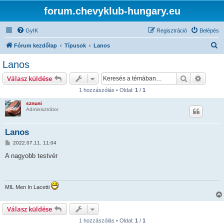
forum.chevyklub-hungary.eu
GyIK
Regisztráció
Belépés
K
Fórum kezdőlap
Típusok
Lanos
e
Lanos
r
Keresés
Részlet
Válasz küldése
e
1 hozzászólás • Oldal:
1
/
1
s
sznuni
é
Adminisztrátor
s
Lanos
H
2022.07.11. 11:04
o
z
A nagyobb testvér
z
á
s
z
ó
MIL Men In Lacetti
l
á
s
Válasz küldése
1 hozzászólás • Oldal:
1
/
1