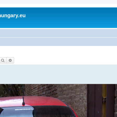
hungary.eu
Keresés
Részletes keresés