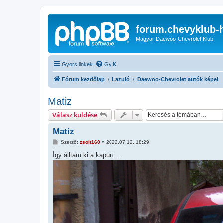
forum.chevyklub-
Magyar Daewoo-Chevrolet Klub
Gyors linkek
GyIK
Fórum kezdőlap
Lazuló
Daewoo-Chevrolet autók képei
Matiz
Válasz küldése
Matiz
H
Szerző:
zsolt160
»
2022.07.12. 18:29
o
z
Így álltam ki a kapun....
z
á
s
z
ó
l
á
s