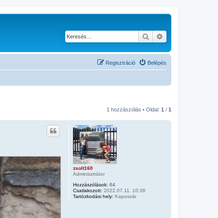
Keresés
Részletes keresés
Regisztráció
Belépés
1 hozzászólás • Oldal:
1
/
1
zsolt160
Adminisztrátor
Hozzászólások:
64
Csatlakozott:
2022.07.11. 10:38
Tartózkodási hely:
Kaposvár