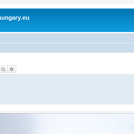
hungary.eu
Keresés
Részletes keresés