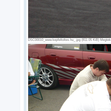
DSC00010_www.kepfeltoltes.hu_.jpg (811.05 KiB) Megtek