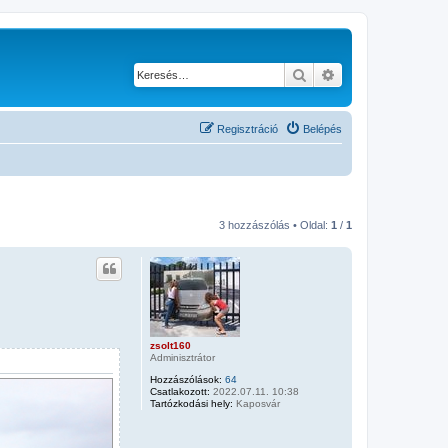
Keresés
Részletes keresés
Regisztráció
Belépés
3 hozzászólás • Oldal:
1
/
1
zsolt160
Adminisztrátor
Hozzászólások:
64
Csatlakozott:
2022.07.11. 10:38
Tartózkodási hely:
Kaposvár