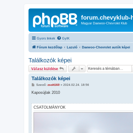
forum.chevyklub-
Magyar Daewoo-Chevrolet Klub
Gyors linkek
GyIK
Fórum kezdőlap
Lazuló
Daewoo-Chevrolet autók képei
Találkozók képei
Válasz küldése
Találkozók képei
H
Szerző:
zsolt160
»
2024.02.24. 18:56
o
z
Kaposújlak 2010
z
á
s
z
CSATOLMÁNYOK
ó
l
á
s