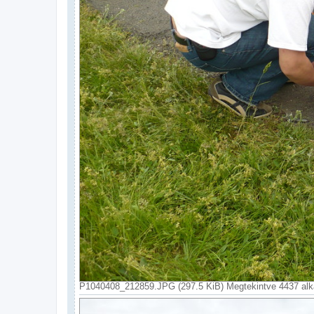
P1040408_212859.JPG (297.5 KiB) Megtekintve 4437 al