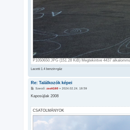
P1050650.JPG (151.28 KiB) Megtekintve 4437 alkalomma
Lacetti 1.4 benzin+gáz
Re: Találkozók képei
H
Szerző:
zsolt160
»
2024.02.24. 18:59
o
z
Kaposújlak 2008
z
á
s
z
CSATOLMÁNYOK
ó
l
á
s