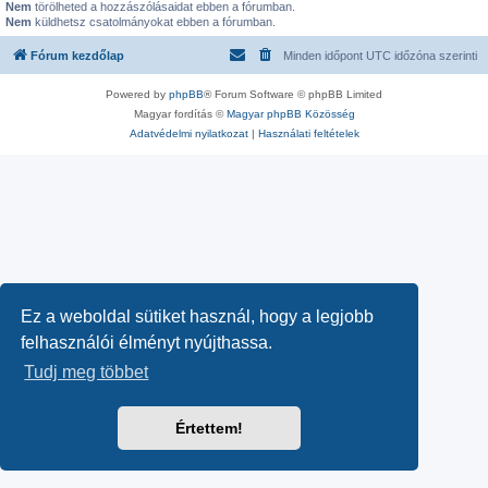
Nem
törölheted a hozzászólásaidat ebben a fórumban.
Nem
küldhetsz csatolmányokat ebben a fórumban.
Fórum kezdőlap
Minden időpont
UTC
időzóna szerinti
Powered by
phpBB
® Forum Software © phpBB Limited
Magyar fordítás ©
Magyar phpBB Közösség
Adatvédelmi nyilatkozat
|
Használati feltételek
Ez a weboldal sütiket használ, hogy a legjobb
felhasználói élményt nyújthassa.
Tudj meg többet
Értettem!