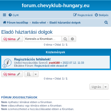
forum.chevyklub-hungary.eu
GyIK
Regisztráció
Belépés
K
Fórum kezdőlap
Adás-vétel
Eladó háztartási dolgok
e
Eladó háztartási dolgok
r
Keresés
Részletes keresés
Új téma
e
0 téma • Oldal:
1
/
1
s
Közlemények
é
s
Regisztrációs feltételek!
Utolsó hozzászólás Szerző:
zsolt160
«
2022.07.12. 11:33
Elküldve Fórum:
Regisztráció elött olvasd el!
Új téma
0 téma • Oldal:
1
/
1
Ugrás
FÓRUM JOGOSULTSÁGOK
Nem
nyithatsz témákat ebben a fórumban.
Nem
válaszolhatsz egy témára ebben a fórumban.
Nem
szerkesztheted a hozzászólásaidat ebben a fórumban.