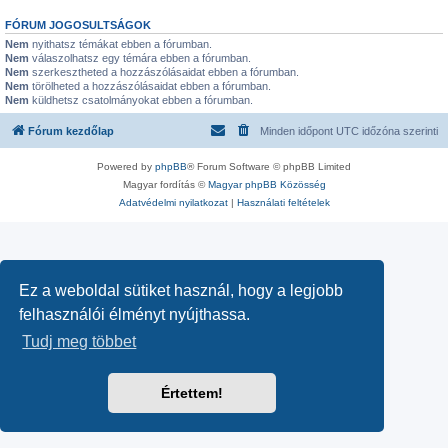
FÓRUM JOGOSULTSÁGOK
Nem
nyithatsz témákat ebben a fórumban.
Nem
válaszolhatsz egy témára ebben a fórumban.
Nem
szerkesztheted a hozzászólásaidat ebben a fórumban.
Nem
törölheted a hozzászólásaidat ebben a fórumban.
Nem
küldhetsz csatolmányokat ebben a fórumban.
Fórum kezdőlap
Minden időpont
UTC
időzóna szerinti
Powered by
phpBB
® Forum Software © phpBB Limited
Magyar fordítás ©
Magyar phpBB Közösség
Adatvédelmi nyilatkozat
|
Használati feltételek
Ez a weboldal sütiket használ, hogy a legjobb
felhasználói élményt nyújthassa.
Tudj meg többet
Értettem!