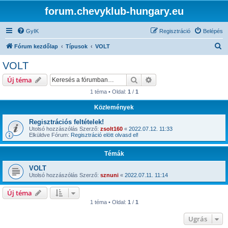
forum.chevyklub-hungary.eu
GyIK
Regisztráció
Belépés
K
Fórum kezdőlap
Típusok
VOLT
e
VOLT
r
Keresés
Részletes keresés
Új téma
e
1 téma • Oldal:
1
/
1
s
Közlemények
é
s
Regisztrációs feltételek!
Utolsó hozzászólás Szerző:
zsolt160
«
2022.07.12. 11:33
Elküldve Fórum:
Regisztráció elött olvasd el!
Témák
VOLT
Utolsó hozzászólás Szerző:
sznuni
«
2022.07.11. 11:14
Új téma
1 téma • Oldal:
1
/
1
Ugrás