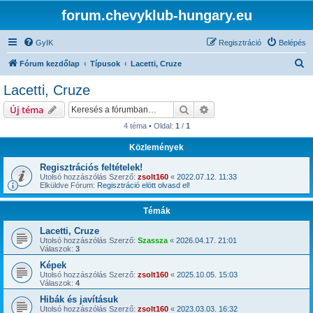
forum.chevyklub-hungary.eu
GyIK
Regisztráció
Belépés
K
Fórum kezdőlap
Típusok
Lacetti, Cruze
e
Lacetti, Cruze
r
Keresés
Részletes keresés
Új téma
e
4 téma • Oldal:
1
/
1
s
Közlemények
é
s
Regisztrációs feltételek!
Utolsó hozzászólás Szerző:
zsolt160
«
2022.07.12. 11:33
Elküldve Fórum:
Regisztráció elött olvasd el!
Témák
Lacetti, Cruze
Utolsó hozzászólás Szerző:
Szassza
«
2026.04.17. 21:01
Válaszok:
3
Képek
Utolsó hozzászólás Szerző:
zsolt160
«
2025.10.05. 15:03
Válaszok:
4
Hibák és javításuk
Utolsó hozzászólás Szerző:
zsolt160
«
2023.03.03. 16:32