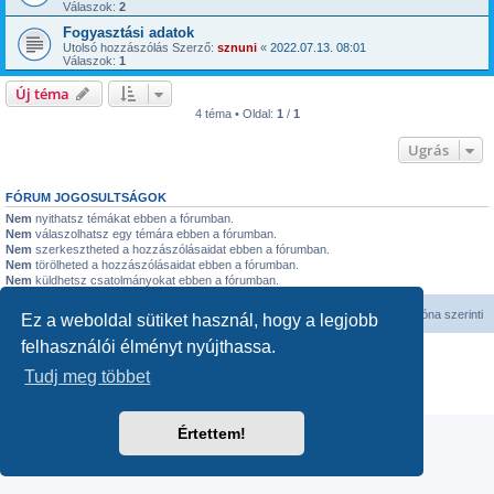
Válaszok:
2
Fogyasztási adatok
Utolsó hozzászólás Szerző:
sznuni
«
2022.07.13. 08:01
Válaszok:
1
Új téma
4 téma • Oldal:
1
/
1
Ugrás
FÓRUM JOGOSULTSÁGOK
Nem
nyithatsz témákat ebben a fórumban.
Nem
válaszolhatsz egy témára ebben a fórumban.
Nem
szerkesztheted a hozzászólásaidat ebben a fórumban.
Nem
törölheted a hozzászólásaidat ebben a fórumban.
Nem
küldhetsz csatolmányokat ebben a fórumban.
Fórum kezdőlap
Minden időpont
UTC
időzóna szerinti
Ez a weboldal sütiket használ, hogy a legjobb
felhasználói élményt nyújthassa.
Powered by
phpBB
® Forum Software © phpBB Limited
Magyar fordítás ©
Magyar phpBB Közösség
Tudj meg többet
Adatvédelmi nyilatkozat
|
Használati feltételek
Értettem!