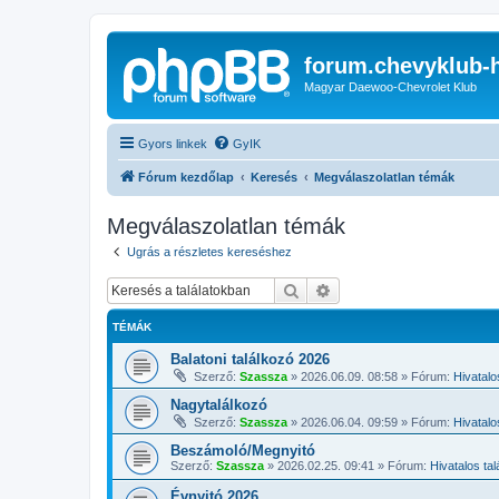
forum.chevyklub-
Magyar Daewoo-Chevrolet Klub
Gyors linkek
GyIK
Fórum kezdőlap
Keresés
Megválaszolatlan témák
Megválaszolatlan témák
Ugrás a részletes kereséshez
Keresés
Részletes keresés
TÉMÁK
Balatoni találkozó 2026
Szerző:
Szassza
»
2026.06.09. 08:58
» Fórum:
Hivatalo
Nagytalálkozó
Szerző:
Szassza
»
2026.06.04. 09:59
» Fórum:
Hivatalo
Beszámoló/Megnyitó
Szerző:
Szassza
»
2026.02.25. 09:41
» Fórum:
Hivatalos ta
Évnyitó 2026