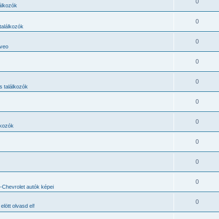
0
lálkozók
0
találkozók
0
Aveo
0
0
s találkozók
0
0
lkozók
0
0
0
Chevrolet autók képei
0
elött olvasd el!