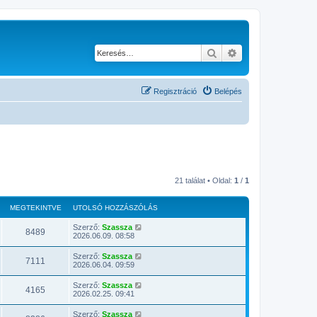
Keresés
Részletes keresés
Regisztráció
Belépés
21 találat • Oldal:
1
/
1
MEGTEKINTVE
UTOLSÓ HOZZÁSZÓLÁS
Szerző:
Szassza
8489
2026.06.09. 08:58
Szerző:
Szassza
7111
2026.06.04. 09:59
Szerző:
Szassza
4165
2026.02.25. 09:41
Szerző:
Szassza