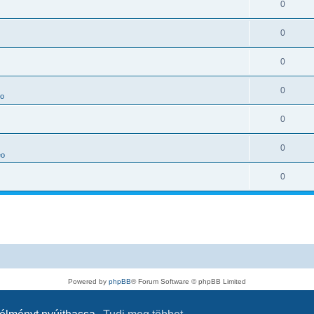
0
0
0
0
zo
0
0
eo
0
Powered by
phpBB
® Forum Software © phpBB Limited
Magyar fordítás ©
Magyar phpBB Közösség
Adatvédelmi nyilatkozat
|
Használati feltételek