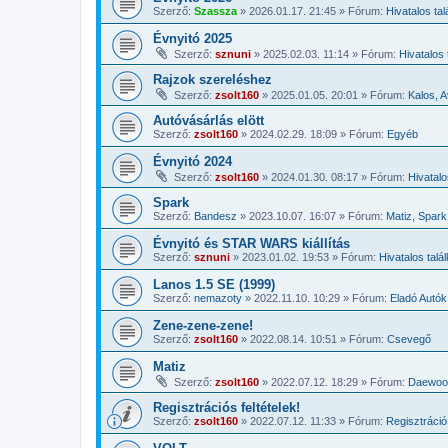
Szerző:
Szassza
»
2026.01.17. 21:45
» Fórum:
Hivatalos ta
Évnyitó 2025
Szerző:
sznuni
»
2025.02.03. 11:14
» Fórum:
Hivatalos 
Rajzok szereléshez
Szerző:
zsolt160
»
2025.01.05. 20:01
» Fórum:
Kalos, 
Autóvásárlás elött
Szerző:
zsolt160
»
2024.02.29. 18:09
» Fórum:
Egyéb
Évnyitó 2024
Szerző:
zsolt160
»
2024.01.30. 08:17
» Fórum:
Hivatalo
Spark
Szerző:
Bandesz
»
2023.10.07. 16:07
» Fórum:
Matiz, Spark
Évnyitó és STAR WARS kiállítás
Szerző:
sznuni
»
2023.01.02. 19:53
» Fórum:
Hivatalos talá
Lanos 1.5 SE (1999)
Szerző:
nemazoty
»
2022.11.10. 10:29
» Fórum:
Eladó Autók
Zene-zene-zene!
Szerző:
zsolt160
»
2022.08.14. 10:51
» Fórum:
Csevegő
Matiz
Szerző:
zsolt160
»
2022.07.12. 18:29
» Fórum:
Daewoo-
Regisztrációs feltételek!
Szerző:
zsolt160
»
2022.07.12. 11:33
» Fórum:
Regisztráció 