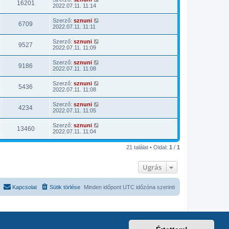
16201
2022.07.11. 11:14
Szerző:
sznuni
6709
2022.07.11. 11:11
Szerző:
sznuni
9527
2022.07.11. 11:09
Szerző:
sznuni
9186
2022.07.11. 11:08
Szerző:
sznuni
5436
2022.07.11. 11:08
Szerző:
sznuni
4234
2022.07.11. 11:05
Szerző:
sznuni
13460
2022.07.11. 11:04
21 találat • Oldal:
1
/
1
Ugrás
Kapcsolat
Sütik törlése
Minden időpont
UTC
időzóna szerinti