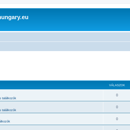
hungary.eu
VÁLASZOK
0
s találkozók
0
s találkozók
0
lálkozók