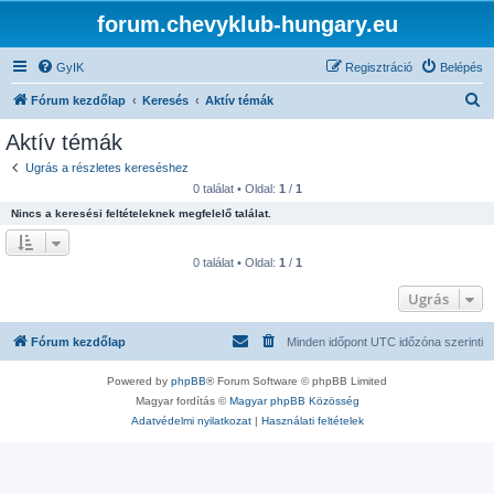
forum.chevyklub-hungary.eu
GyIK
Regisztráció
Belépés
K
Fórum kezdőlap
Keresés
Aktív témák
e
Aktív témák
r
Ugrás a részletes kereséshez
e
0 találat • Oldal:
1
/
1
s
Nincs a keresési feltételeknek megfelelő találat.
é
s
0 találat • Oldal:
1
/
1
Ugrás
Fórum kezdőlap
Minden időpont
UTC
időzóna szerinti
Powered by
phpBB
® Forum Software © phpBB Limited
Magyar fordítás ©
Magyar phpBB Közösség
Adatvédelmi nyilatkozat
|
Használati feltételek