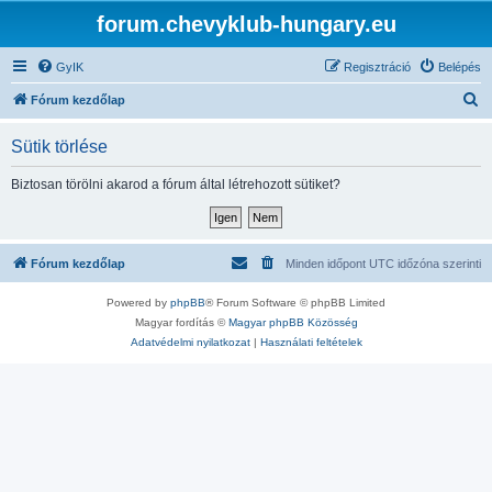
forum.chevyklub-hungary.eu
GyIK
Regisztráció
Belépés
K
Fórum kezdőlap
e
Sütik törlése
r
e
Biztosan törölni akarod a fórum által létrehozott sütiket?
s
é
s
Fórum kezdőlap
Minden időpont
UTC
időzóna szerinti
Powered by
phpBB
® Forum Software © phpBB Limited
Magyar fordítás ©
Magyar phpBB Közösség
Adatvédelmi nyilatkozat
|
Használati feltételek